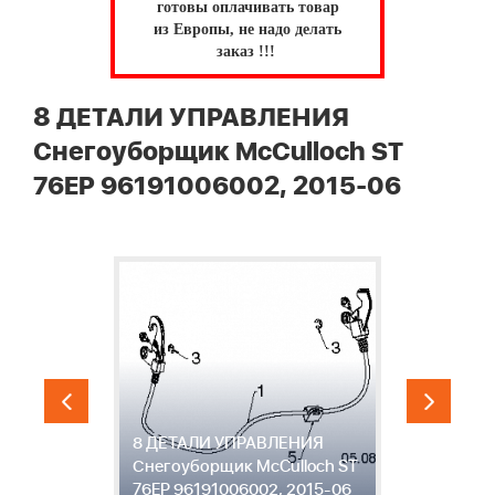
готовы оплачивать товар
из Европы, не надо делать
заказ !!!
8 ДЕТАЛИ УПРАВЛЕНИЯ
Снегоуборщик McCulloch ST
76EP 96191006002, 2015-06
8 ДЕТАЛИ УПРАВЛЕНИЯ
9
T
Снегоуборщик McCulloch ST
С
6
76EP 96191006002, 2015-06
7