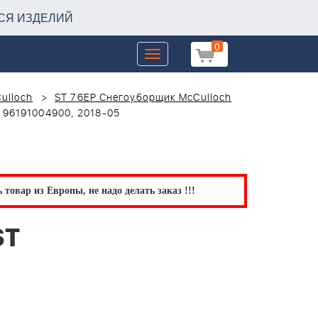
СЯ ИЗДЕЛИЙ
0
Toggle
navigation
ulloch
ST 76EP Снегоуборщик McCulloch
 96191004900, 2018-05
товар из Европы, не надо делать заказ !!!
ST