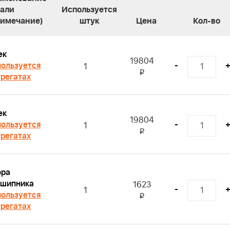
тали
Используется
римечание)
штук
Цена
Кол-во
ек
19804
ользуется
-
1
i
грегатах
ек
19804
ользуется
-
1
i
грегатах
ора
дшипника
1623
-
1
ользуется
i
грегатах