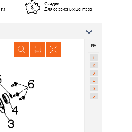
Скидки
сти
Для сервисных центров
№
1
2
3
4
5
6