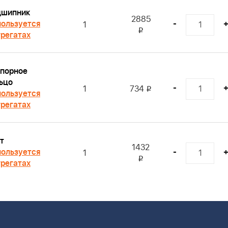
дшипник
2885
ользуется
-
1
i
грегатах
порное
ьцо
-
1
734
i
ользуется
грегатах
т
1432
ользуется
-
1
i
грегатах