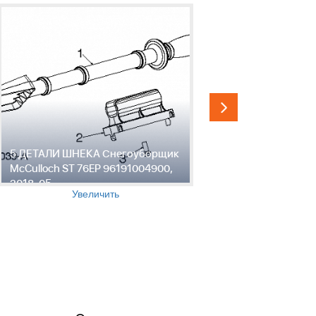
5 ДЕТАЛИ ШНЕКА Снегоуборщик
6 ДЕТАЛИ
McCulloch ST 76EP 96191004900,
Снегоубор
2018-05
961910049
Увеличить