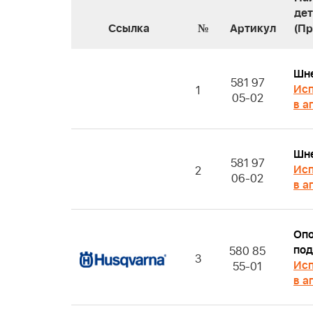
де
Ссылка
№
Артикул
(П
Шн
581 97
Исп
1
05-02
в а
Шн
581 97
Исп
2
06-02
в а
Оп
по
580 85
3
Исп
55-01
в а