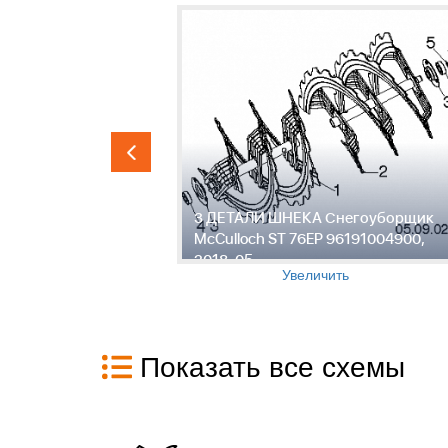
гоуборщик
3 ДЕТАЛИ ШНЕКА Снегоуборщик
91004900,
McCulloch ST 76EP 96191004900,
2018-05
Увеличить
Показать все схемы