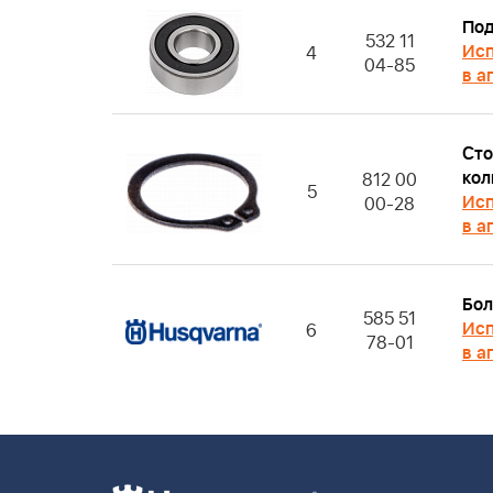
По
532 11
Исп
4
04-85
в а
Сто
кол
812 00
5
Исп
00-28
в а
Бол
585 51
Исп
6
78-01
в а