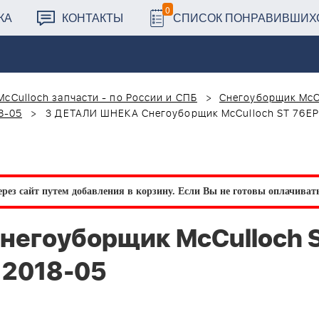
0
КА
КОНТАКТЫ
СПИСОК ПОНРАВИВШИХ
McCulloch запчасти - по России и СПБ
Снегоуборщик McC
8-05
3 ДЕТАЛИ ШНЕКА Снегоуборщик McCulloch ST 76EP
рез сайт путем добавления в корзину.
Если Вы не готовы оплачивать 
негоуборщик McCulloch 
 2018-05