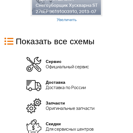
ST
Снегоуборщик Хускварна ST
С
7
276EP 96191003910, 2013-07
2
Увеличить
Показать все схемы
Сервис
Официальный сервис
Доставка
Доставка по России
Запчасти
Оригинальные запчасти
Скидки
Для сервисных центров