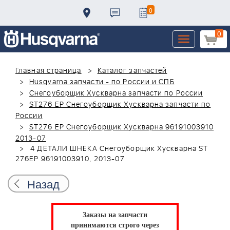
0
0
Toggle
navigation
Главная страница
Каталог запчастей
Husqvarna запчасти - по России и СПБ
Снегоуборщик Хускварна запчасти по России
ST276 EP Снегоуборщик Хускварна запчасти по
России
ST276 EP Снегоуборщик Хускварна 96191003910
2013-07
4 ДЕТАЛИ ШНЕКА Снегоуборщик Хускварна ST
276EP 96191003910, 2013-07
Назад
Заказы на запчасти
принимаются строго через