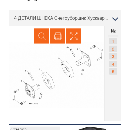
4 ДЕТАЛИ ШНЕКА Снегоуборщик Хускварна ST 276EP 96191003910, 2013-07
№
1
2
3
4
5