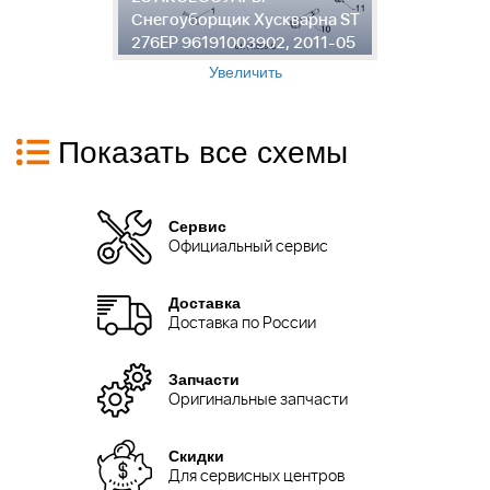
ST
Снегоуборщик Хускварна ST
С
5
276EP 96191003902, 2011-05
2
Увеличить
Показать все схемы
Сервис
Официальный сервис
Доставка
Доставка по России
Запчасти
Оригинальные запчасти
Скидки
Для сервисных центров