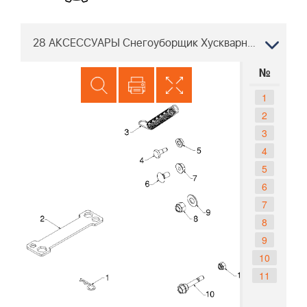
28 АКСЕССУАРЫ Снегоуборщик Хускварна ST 276EP 96191003902, 2011-05
№
1
2
3
4
5
6
7
8
9
10
11