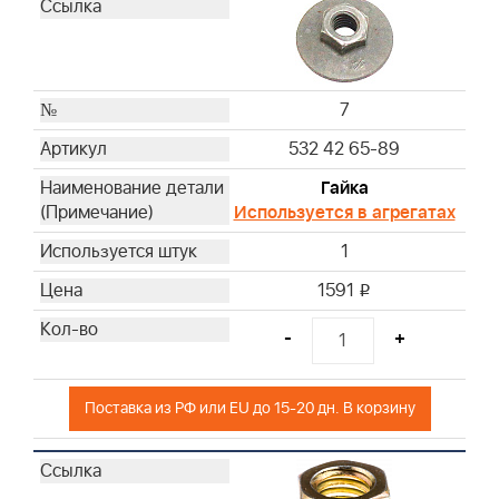
7
532 42 65-89
Гайка
Используется в агрегатах
1
1591
i
-
+
Поставка из РФ или EU до 15-20 дн. В корзину