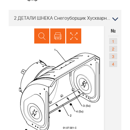
2 ДЕТАЛИ ШНЕКА Снегоуборщик Хускварна ST 276EP 96191003901, 2010-08
№
1
2
3
4