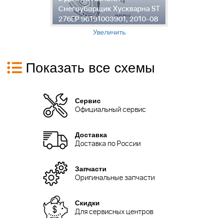
ST
Снегоуборщик Хускварна ST
С
8
276EP 96191003901, 2010-08
2
Увеличить
Показать все схемы
Сервис
Официальный сервис
Доставка
Доставка по России
Запчасти
Оригинальные запчасти
Скидки
Для сервисных центров