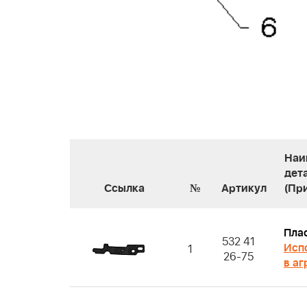
Наи
дет
Ссылка
№
Артикул
(Пр
Пла
532 41
Исп
1
26-75
в аг