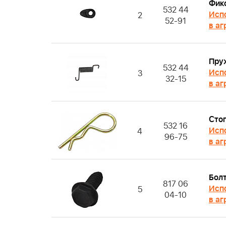
Фик
532 44
Исп
2
52-91
в аг
Пру
532 44
Исп
3
32-15
в аг
Сто
532 16
Исп
4
96-75
в аг
Бол
817 06
Исп
5
04-10
в аг