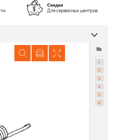
Скидки
сти
Для сервисных центров
№
1
2
3
4
5
6