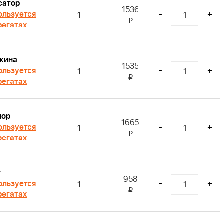
сатор
1536
ользуется
-
+
1
i
регатах
жина
1535
ользуется
-
+
1
i
регатах
пор
1665
ользуется
-
+
1
i
регатах
т
958
ользуется
-
+
1
i
регатах