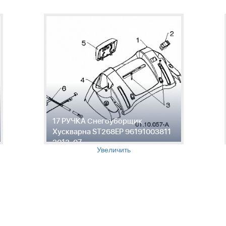
17 РУЧКА Снегоуборщик
Хускварна ST268EP 96191003811
2013-07
Увеличить