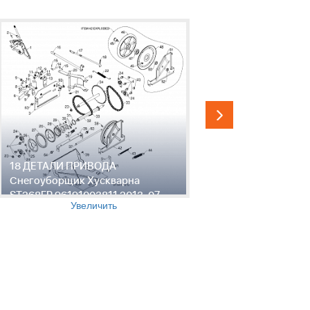
18 ДЕТАЛИ ПРИВОДА
19 ДЕТАЛ
Снегоуборщик Хускварна
Снегоубо
ST268EP 96191003811 2013-07
ST268EP 9
Увеличить