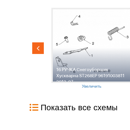
ик
16 РУЧКА Снегоуборщик
191003811
Хускварна ST268EP 96191003811
2013-07
Увеличить
Показать все схемы