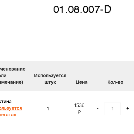
менование
али
Используется
имечание)
штук
Цена
Кол-во
стина
1536
ользуется
-
+
1
i
регатах