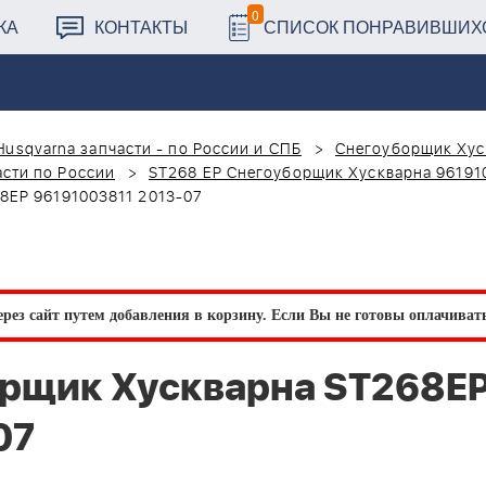
0
КА
КОНТАКТЫ
СПИСОК ПОНРАВИВШИХ
Husqvarna запчасти - по России и СПБ
Снегоуборщик Хус
сти по России
ST268 EP Снегоуборщик Хускварна 96191
8EP 96191003811 2013-07
рез сайт путем добавления в корзину.
Если Вы не готовы оплачивать 
орщик Хускварна ST268E
07