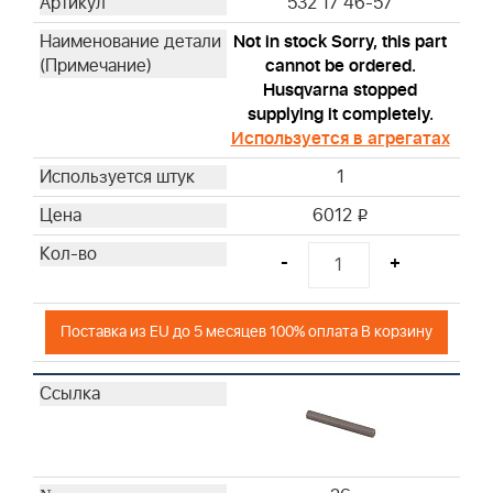
532 17 46-57
Not in stock Sorry, this part
cannot be ordered.
Husqvarna stopped
supplying it completely.
Используется в агрегатах
1
6012
i
-
+
Поставка из EU до 5 месяцев 100% оплата В корзину