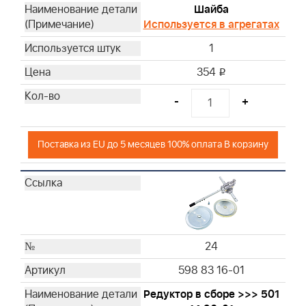
Шайба
Используется в агрегатах
1
354
i
-
+
Поставка из EU до 5 месяцев 100% оплата В корзину
24
598 83 16-01
Редуктор в сборе >>> 501