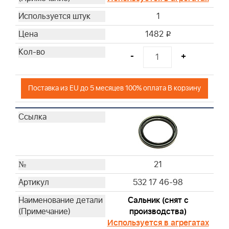
1
1482
i
-
+
Поставка из EU до 5 месяцев 100% оплата В корзину
21
532 17 46-98
Сальник (снят с
производства)
Используется в агрегатах