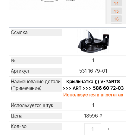
14
15
16
17
18
19
20
21
1
22
531 16 79-01
23
Крыльчатка ))) V-PARTS
24
>>> ART >>> 586 60 72-03
25
Используется в агрегатах
26
1
27
28
18596
i
29
-
+
30