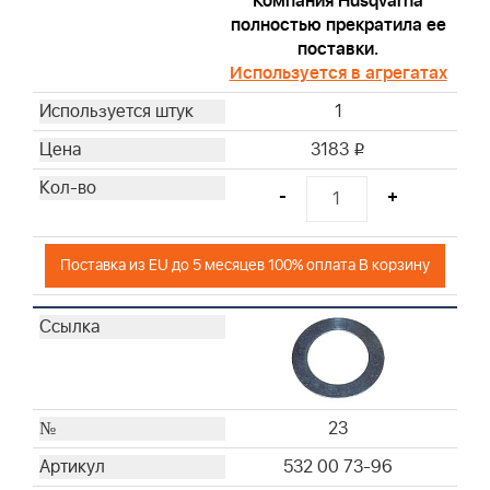
Компания Husqvarna
полностью прекратила ее
поставки.
Используется в агрегатах
1
3183
i
-
+
Поставка из EU до 5 месяцев 100% оплата В корзину
23
532 00 73-96