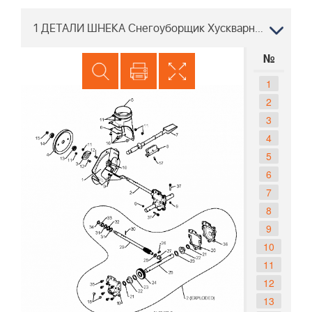
1 ДЕТАЛИ ШНЕКА Снегоуборщик Хускварна ST 261E 96191003006 2013-06
№
1
2
3
4
5
6
7
8
9
10
11
12
13