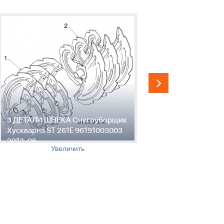
3 ДЕТАЛИ ШНЕКА Снегоуборщик
4 ДЕТАЛИ
Хускварна ST 261E 96191003003
Хускварна
2012-06
2012-06
Увеличить