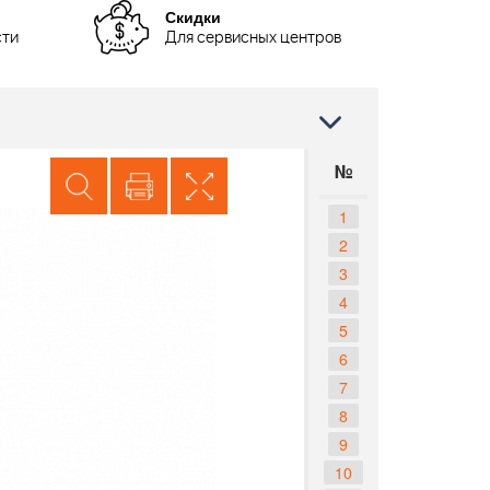
Скидки
сти
Для сервисных центров
№
1
2
3
4
5
6
7
8
9
10