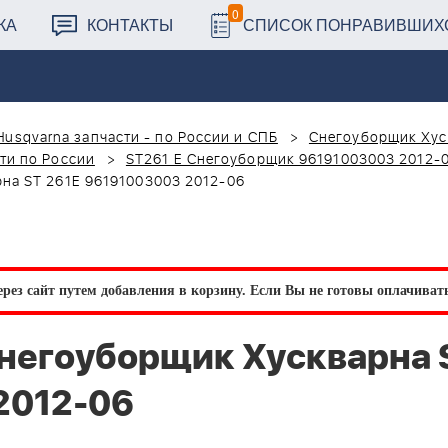
0
КА
КОНТАКТЫ
СПИСОК ПОНРАВИВШИХ
Husqvarna запчасти - по России и СПБ
Снегоуборщик Хус
ти по России
ST261 E Снегоуборщик 96191003003 2012-
на ST 261E 96191003003 2012-06
рез сайт путем добавления в корзину.
Если Вы не готовы оплачивать 
негоуборщик Хускварна 
2012-06