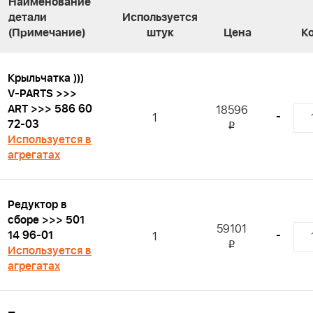
Наименование
детали
Используется
(Примечание)
штук
Цена
К
Крыльчатка )))
V-PARTS >>>
ART >>> 586 60
18596
-
1
72-03
i
Используется в
агрегатах
Редуктор в
сборе >>> 501
59101
14 96-01
-
1
i
Используется в
агрегатах