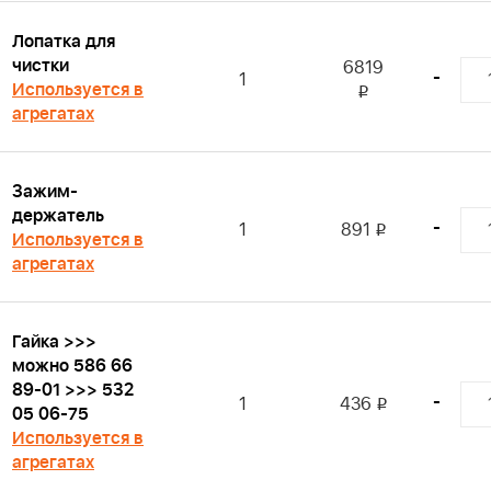
Лопатка для
чистки
6819
-
1
Используется в
i
агрегатах
Зажим-
держатель
-
1
891
i
Используется в
агрегатах
Гайка >>>
можно 586 66
89-01 >>> 532
-
1
436
i
05 06-75
Используется в
агрегатах