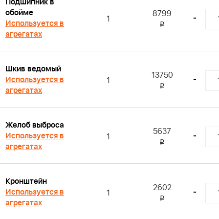
Подшипник в
обойме
8799
-
1
Используется в
i
агрегатах
Шкив ведомый
13750
Используется в
-
1
i
агрегатах
Желоб выброса
5637
Используется в
-
1
i
агрегатах
Кронштейн
2602
Используется в
-
1
i
агрегатах