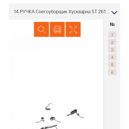
14 РУЧКА Снегоуборщик Хускварна ST 261E 96191003000 2009-09
№
1
2
3
4
5
6