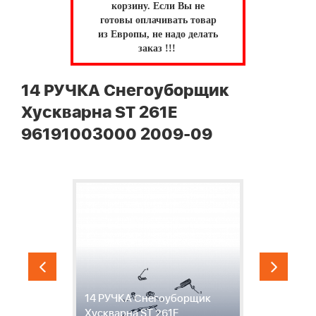
корзину.
Если Вы не
готовы оплачивать товар
из Европы, не надо делать
заказ !!!
14 РУЧКА Снегоуборщик
Хускварна ST 261E
96191003000 2009-09
14 РУЧКА Снегоуборщик
1
Хускварна ST 261E
С