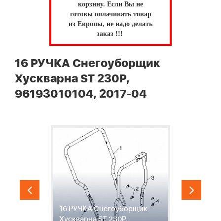
корзину.
Если Вы не
готовы оплачивать товар
из Европы, не надо делать
заказ !!!
16 РУЧКА Снегоуборщик
Хускварна ST 230P,
96193010104, 2017-04
16 РУЧКА Снегоуборщик
1
ST
Хускварна ST 230P,
С