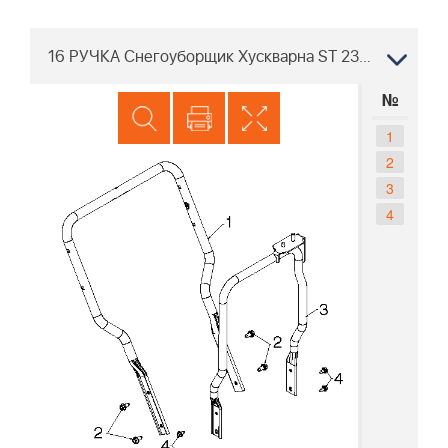
16 РУЧКА Снегоуборщик Хускварна ST 230P, 96193010104, 2017-04
№
1
2
3
4