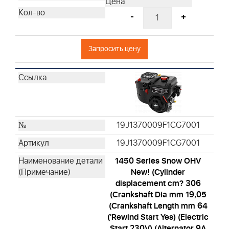
-
+
Запросить цену
19J1370009F1CG7001
19J1370009F1CG7001
1450 Series Snow OHV
New! (Cylinder
displacement cm? 306
(Crankshaft Dia mm 19,05
(Crankshaft Length mm 64
('Rewind Start Yes) (Electric
Start 230V) (Alternator 9A