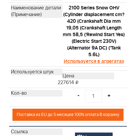
2100 Series Snow OHV
(Cylinder displacement cm?
420 (Crankshaft Dia mm
19,05 (Crankshaft Length
mm 58,5 ('Rewind Start Yes)
(Electric Start 230V)
(Alternator 9A DC) ('Tank
5.6L)
Используется в агрегатах
227614
i
-
+
Поставка из EU до 5 месяцев 100% оплата В корзину