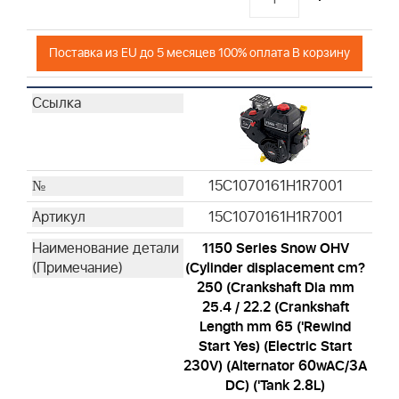
Поставка из EU до 5 месяцев 100% оплата В корзину
15C1070161H1R7001
15C1070161H1R7001
1150 Series Snow OHV
(Cylinder displacement cm?
250 (Crankshaft Dia mm
25.4 / 22.2 (Crankshaft
Length mm 65 ('Rewind
Start Yes) (Electric Start
230V) (Alternator 60wAC/3A
DC) ('Tank 2.8L)