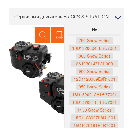
Сервисный двигатель BRIGGS & STRATTON ST 230P, 96193010102, 2015-04
№
750 Snow Series
10D1320004F8BG7001
800 Snow Series
12A1030147E8R0001
900 Snow Series
12D1120009E8R1001
950 Snow Series
13D1320012F1BG7001
13D1370011F1BG7001
1150 Snow Series
15C1123007F8R1001
15C1070161H1R7001