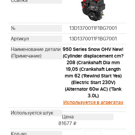
13D1370011F1BG7001
13D1370011F1BG7001
950 Series Snow OHV New!
(Cylinder displacement cm?
208 (Crankshaft Dia mm
19,05 (Crankshaft Length
mm 62 ('Rewind Start Yes)
(Electric Start 230V)
(Alternator 60w AC) ('Tank
3.0L)
Используется в агрегатах
81677
i