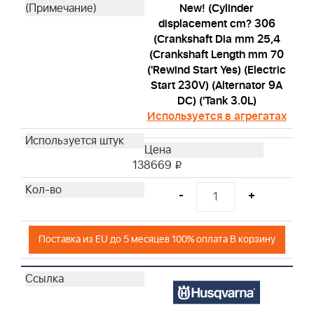
New! (Cylinder
displacement cm? 306
(Crankshaft Dia mm 25,4
(Crankshaft Length mm 70
('Rewind Start Yes) (Electric
Start 230V) (Alternator 9A
DC) ('Tank 3.0L)
Используется в агрегатах
138669
i
-
+
Поставка из EU до 5 месяцев 100% оплата В корзину