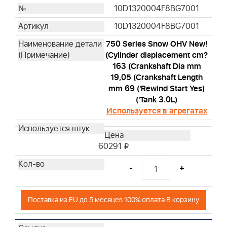
10D1320004F8BG7001
10D1320004F8BG7001
750 Series Snow OHV New!
(Cylinder displacement cm?
163 (Crankshaft Dia mm
19,05 (Crankshaft Length
mm 69 ('Rewind Start Yes)
('Tank 3.0L)
Используется в агрегатах
60291
i
-
+
Поставка из EU до 5 месяцев 100% оплата В корзину