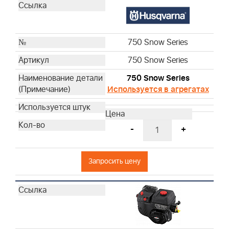
1450 Snow Series
19J1370009F1CG7001
19J1370010F1CG7001
2100 Snow Series
750 Snow Series
25M1371214F1BR0001
750 Snow Series
Aftersales & Service
750 Snow Series
100007W
Используется в агрегатах
992423
-
+
Запросить цену