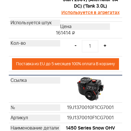
DC) ('Tank 3.0L)
Используется в агрегатах
161414
i
-
+
Поставка из EU до 5 месяцев 100% оплата В корзину
19J1370010F1CG7001
19J1370010F1CG7001
1450 Series Snow OHV