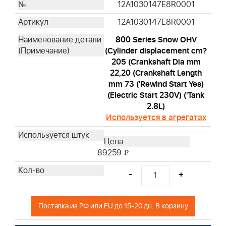
12A1030147E8R0001
12A1030147E8R0001
800 Series Snow OHV
(Cylinder displacement cm?
205 (Crankshaft Dia mm
22,20 (Crankshaft Length
mm 73 ('Rewind Start Yes)
(Electric Start 230V) ('Tank
2.8L)
Используется в агрегатах
89259
i
-
+
Поставка из РФ или EU до 15-20 дн. В корзину