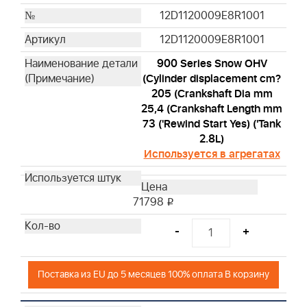
12D1120009E8R1001
12D1120009E8R1001
900 Series Snow OHV
(Cylinder displacement cm?
205 (Crankshaft Dia mm
25,4 (Crankshaft Length mm
73 ('Rewind Start Yes) ('Tank
2.8L)
Используется в агрегатах
71798
i
-
+
Поставка из EU до 5 месяцев 100% оплата В корзину