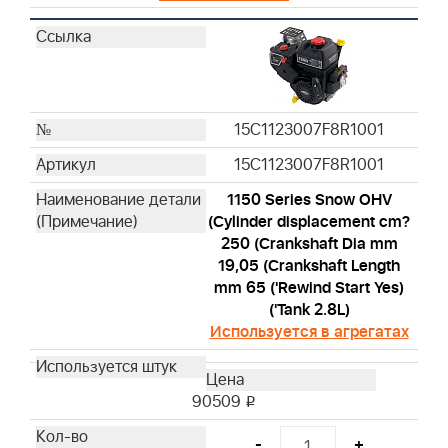
15C1123007F8R1001
15C1123007F8R1001
1150 Series Snow OHV
(Cylinder displacement cm?
250 (Crankshaft Dia mm
19,05 (Crankshaft Length
mm 65 ('Rewind Start Yes)
('Tank 2.8L)
Используется в агрегатах
90509
i
-
+