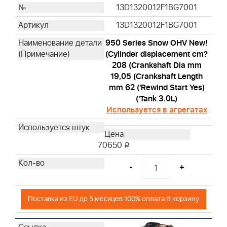
13D1320012F1BG7001
13D1320012F1BG7001
950 Series Snow OHV New!
(Cylinder displacement cm?
208 (Crankshaft Dia mm
19,05 (Crankshaft Length
mm 62 ('Rewind Start Yes)
('Tank 3.0L)
Используется в агрегатах
70650
i
-
+
Поставка из EU до 5 месяцев 100% оплата В корзину