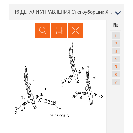
16 ДЕТАЛИ УПРАВЛЕНИЯ Снегоуборщик Хускварна ST 230P, 96191009002, 2016-04
№
1
2
3
4
5
6
7