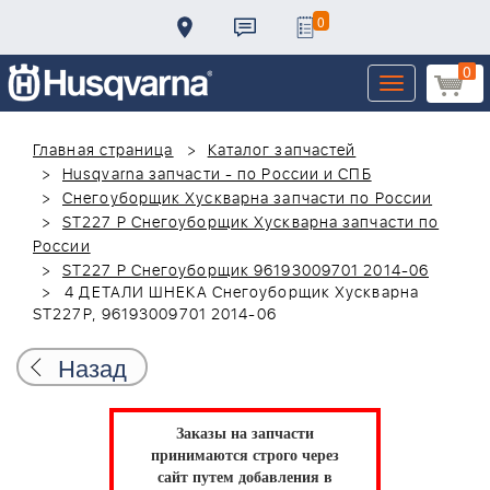
0
0
Toggle
navigation
Главная страница
Каталог запчастей
Husqvarna запчасти - по России и СПБ
Снегоуборщик Хускварна запчасти по России
ST227 P Снегоуборщик Хускварна запчасти по
России
ST227 P Снегоуборщик 96193009701 2014-06
4 ДЕТАЛИ ШНЕКА Снегоуборщик Хускварна
ST227P, 96193009701 2014-06
Назад
Заказы на запчасти
принимаются строго через
сайт путем добавления в