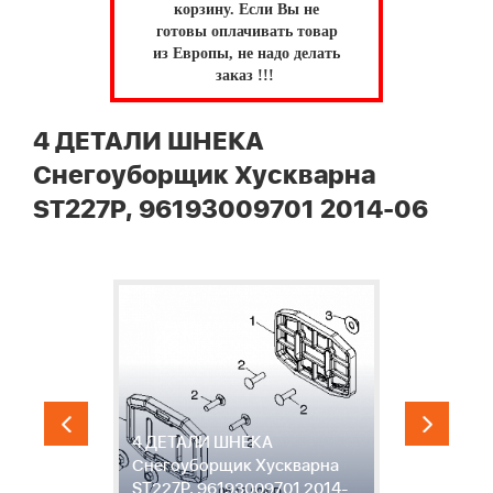
корзину.
Если Вы не
готовы оплачивать товар
из Европы, не надо делать
заказ !!!
4 ДЕТАЛИ ШНЕКА
Снегоуборщик Хускварна
ST227P, 96193009701 2014-06
4 ДЕТАЛИ ШНЕКА
5
Снегоуборщик Хускварна
С
ST227P, 96193009701 2014-
S