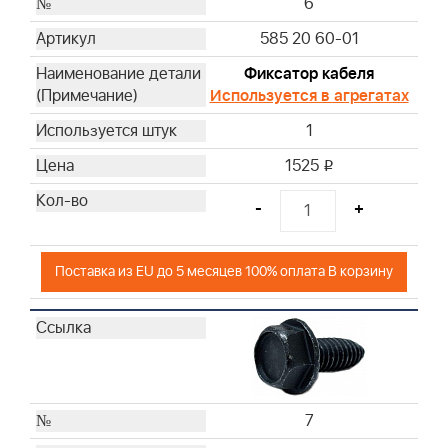
6
585 20 60-01
Фиксатор кабеля
Используется в агрегатах
1
1525
i
-
+
Поставка из EU до 5 месяцев 100% оплата В корзину
7