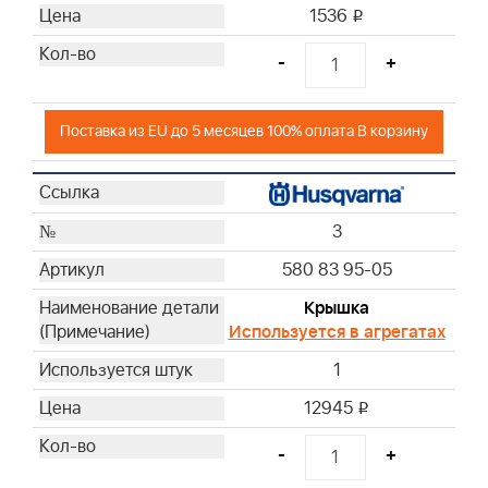
1536
i
-
+
Поставка из EU до 5 месяцев 100% оплата В корзину
3
580 83 95-05
Крышка
Используется в агрегатах
1
12945
i
-
+