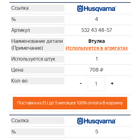
4
532 43 48-57
Втулка
Используется в агрегатах
1
708
i
-
+
Поставка из EU до 5 месяцев 100% оплата В корзину
5