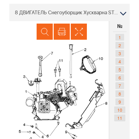
8 ДВИГАТЕЛЬ Снегоуборщик Хускварна ST 151, 96183000405, 2018-02
№
1
2
3
4
5
6
7
8
9
10
11