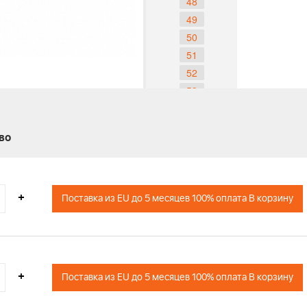
48
49
50
51
52
53
54
55
во
56
57
58
+
59
Поставка из EU до 5 месяцев 100% оплата В корзину
60
61
62
63
+
Поставка из EU до 5 месяцев 100% оплата В корзину
531 00 76-72