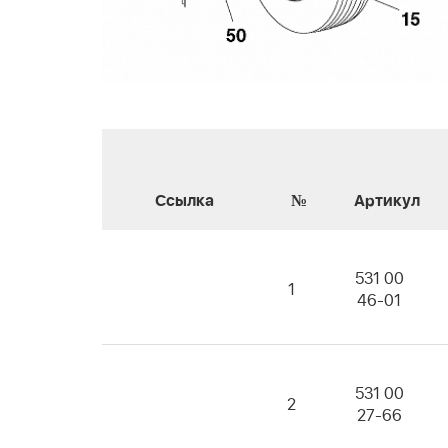
Ссылка
№
Артикул
531 00
1
46-01
531 00
2
27-66