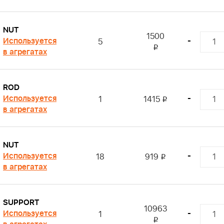
NUT
1500
Используется
-
5
i
в агрегатах
ROD
Используется
-
1
1415
i
в агрегатах
NUT
Используется
-
18
919
i
в агрегатах
SUPPORT
10963
Используется
-
1
i