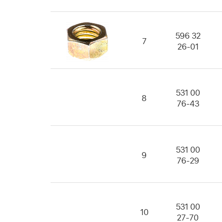
596 32
7
26-01
531 00
8
76-43
531 00
9
76-29
531 00
10
27-70