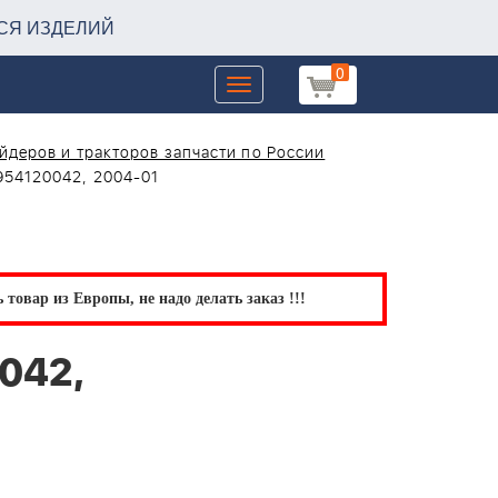
СЯ ИЗДЕЛИЙ
0
Toggle
navigation
йдеров и тракторов запчасти по России
954120042, 2004-01
товар из Европы, не надо делать заказ !!!
042,