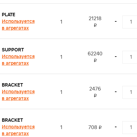
PLATE
21218
Используется
-
1
i
в агрегатах
SUPPORT
62240
Используется
-
1
i
в агрегатах
BRACKET
2476
Используется
-
1
i
в агрегатах
BRACKET
Используется
-
1
708
i
в агрегатах