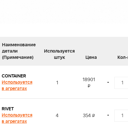
Наименование
детали
Используется
(Примечание)
штук
Цена
Кол-
CONTAINER
18901
Используется
-
1
i
в агрегатах
RIVET
Используется
-
4
354
i
в агрегатах