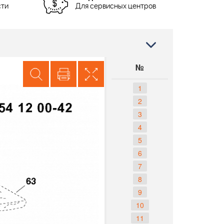
сти
Для сервисных центров
№
1
2
3
4
5
6
7
8
9
10
11