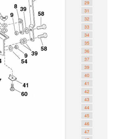
29
31
32
33
34
35
36
37
39
40
41
42
43
44
45
46
47