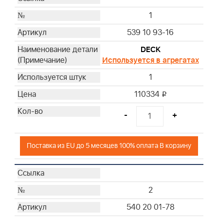
15
1
16
539 10 93-16
17
18
DECK
19
Используется в агрегатах
20
1
21
110334
22
i
23
-
+
24
25
Поставка из EU до 5 месяцев 100% оплата В корзину
26
27
27
28
2
29
540 20 01-78
30