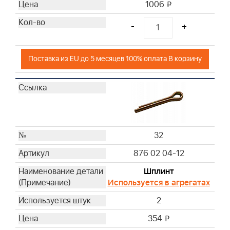
1006
i
-
+
Поставка из EU до 5 месяцев 100% оплата В корзину
32
876 02 04-12
Шплинт
Используется в агрегатах
2
354
i