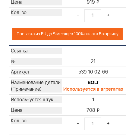
919
i
-
+
Поставка из EU до 5 месяцев 100% оплата В корзину
21
539 10 02-66
BOLT
Используется в агрегатах
1
708
i
-
+