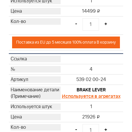
1
14499
i
-
+
Поставка из EU до 5 месяцев 100% оплата В корзину
4
539 02 00-24
BRAKE LEVER
Используется в агрегатах
1
21926
i
-
+