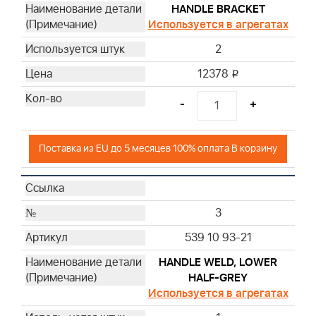
31
HANDLE BRACKET
Используется в агрегатах
32
33
2
34
12378
i
35
36
-
+
37
38
Поставка из EU до 5 месяцев 100% оплата В корзину
3
539 10 93-21
HANDLE WELD, LOWER
HALF-GREY
Используется в агрегатах