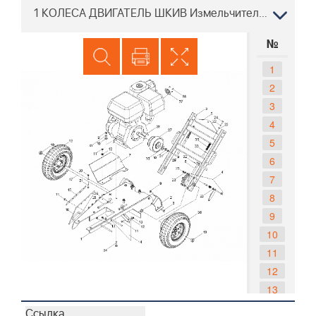
1 КОЛЕСА ДВИГАТЕЛЬ ШКИВ Измельчитель пней Хускварна SG13HB CE 966042701, 2010-02
№
1
2
3
4
5
6
7
8
9
10
11
12
13
14