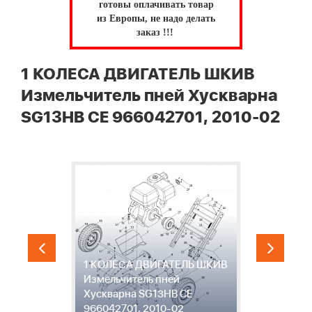
готовы оплачивать товар
из Европы, не надо делать
заказ !!!
1 КОЛЕСА ДВИГАТЕЛЬ ШКИВ
Измельчитель пней Хускварна
SG13HB CE 966042701, 2010-02
1 КОЛЕСА ДВИГАТЕЛЬ ШКИВ
2
Измельчитель пней
И
Хускварна SG13HB CE
Х
966042701, 2010-02
9