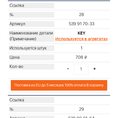
28
539 91 70-33
KEY
Используется в агрегатах
1
708
i
-
+
Поставка из EU до 5 месяцев 100% оплата В корзину
29