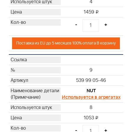
4
1459
i
-
+
Поставка из EU до 5 месяцев 100% оплата В корзину
9
539 99 05-46
NUT
Используется в агрегатах
8
1053
i
-
+