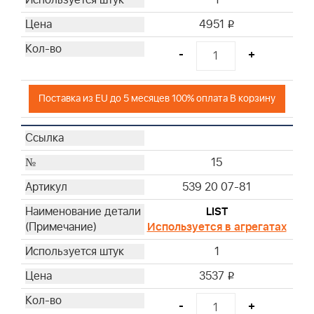
4951
i
-
+
Поставка из EU до 5 месяцев 100% оплата В корзину
15
539 20 07-81
LIST
Используется в агрегатах
1
3537
i
-
+