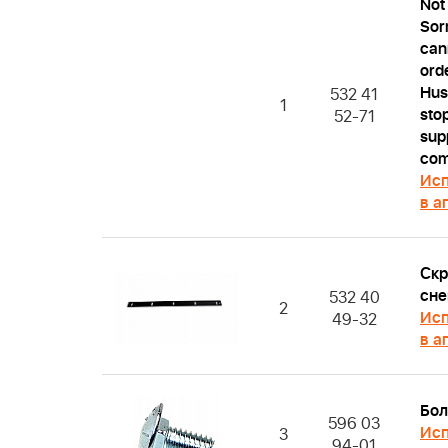
Not
Sorr
can
ord
Hus
532 41
1
sto
52-71
supp
com
Исп
в а
Скр
сне
532 40
2
Исп
49-32
в а
Бол
596 03
Исп
3
94-01