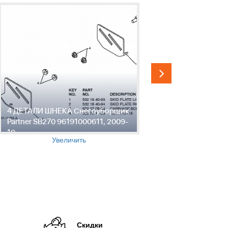
4 ДЕТАЛИ ШНЕКА Снегоуборщик
5 ДЕТАЛИ
Partner SB270 96191000611, 2009-
Partner SB
10
10
Увеличить
Скидки