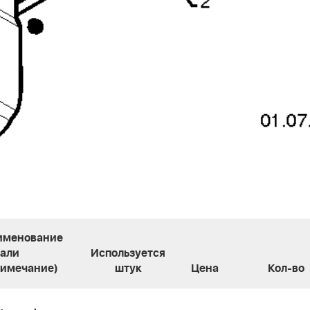
именование
тали
Используется
римечание)
штук
Цена
Кол-во