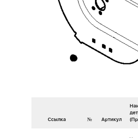
На
де
Ссылка
№
Артикул
(П