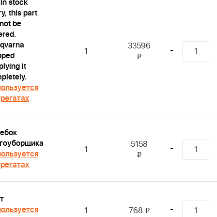
 in stock
y, this part
not be
ered.
qvarna
33596
-
1
pped
i
lying it
pletely.
ользуется
грегатах
ебок
гоуборщика
5158
-
1
ользуется
i
грегатах
т
ользуется
-
1
768
i