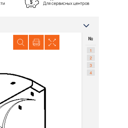
сти
Для сервисных центров
№
1
2
3
4