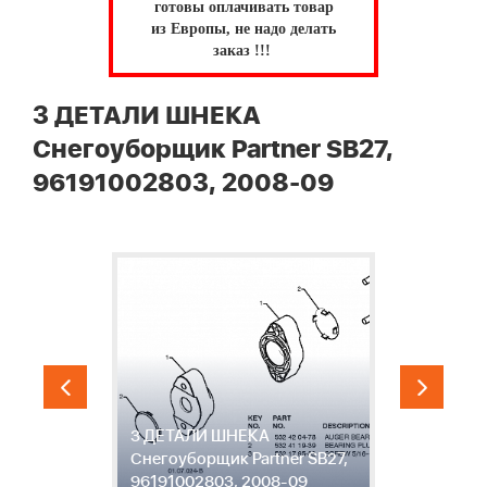
готовы оплачивать товар
из Европы, не надо делать
заказ !!!
3 ДЕТАЛИ ШНЕКА
Снегоуборщик Partner SB27,
96191002803, 2008-09
3 ДЕТАЛИ ШНЕКА
4
,
Снегоуборщик Partner SB27,
С
96191002803, 2008-09
9