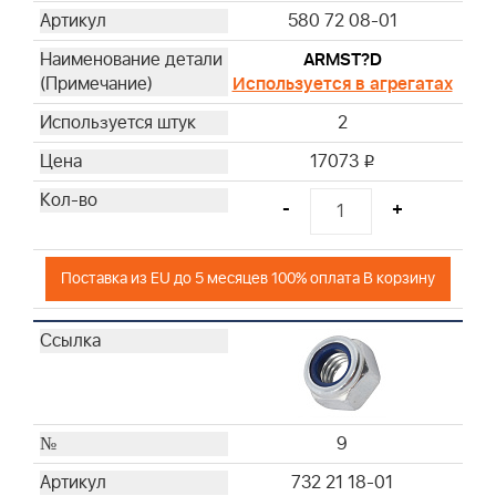
580 72 08-01
ARMST?D
Используется в агрегатах
2
17073
i
-
+
Поставка из EU до 5 месяцев 100% оплата В корзину
9
732 21 18-01