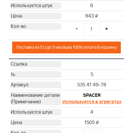
6
943
i
-
+
Поставка из EU до 5 месяцев 100% оплата В корзину
5
535 41 49-78
SPACER
Используется в агрегатах
4
1505
i