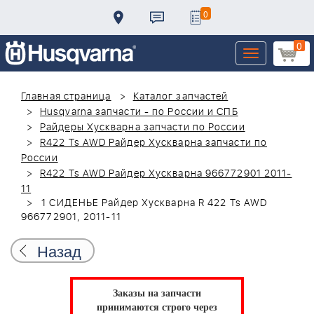
0
0
Toggle
navigation
Главная страница
Каталог запчастей
Husqvarna запчасти - по России и СПБ
Райдеры Хускварна запчасти по России
R422 Ts AWD Райдер Хускварна запчасти по
России
R422 Ts AWD Райдер Хускварна 966772901 2011-
11
1 СИДЕНЬЕ Райдер Хускварна R 422 Ts AWD
966772901, 2011-11
Назад
Заказы на запчасти
принимаются строго через