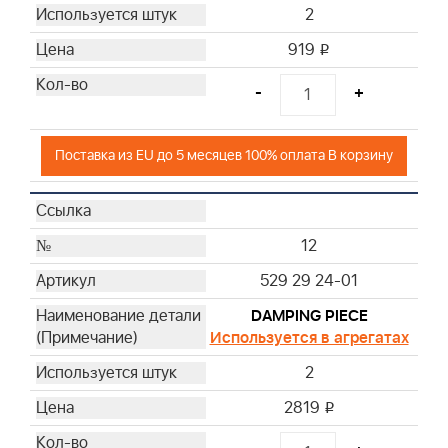
2
919
i
-
+
Поставка из EU до 5 месяцев 100% оплата В корзину
12
529 29 24-01
DAMPING PIECE
Используется в агрегатах
2
2819
i