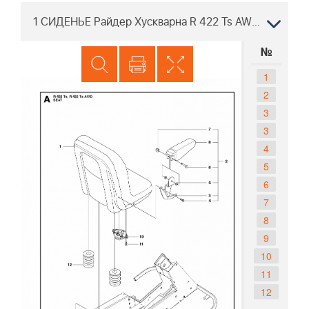
1 СИДЕНЬЕ Райдер Хускварна R 422 Ts AWD 966772901, 2011-11
№
1
2
3
3
4
5
6
7
8
9
10
11
12