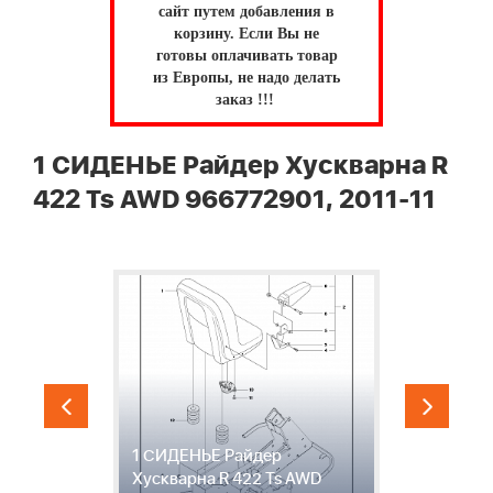
сайт путем добавления в
корзину.
Если Вы не
готовы оплачивать товар
из Европы, не надо делать
заказ !!!
1 СИДЕНЬЕ Райдер Хускварна R
422 Ts AWD 966772901, 2011-11
ки
1 СИДЕНЬЕ Райдер
2
Хускварна R 422 Ts AWD
Х