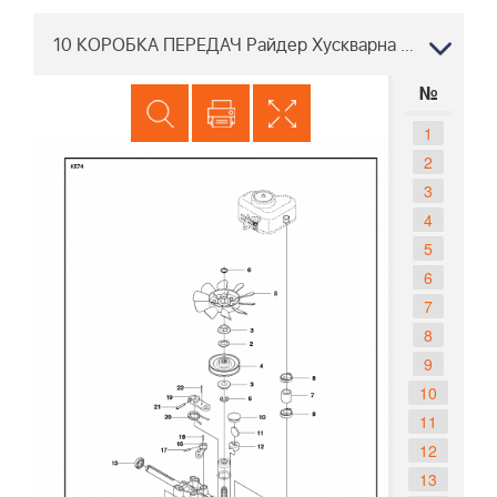
10 КОРОБКА ПЕРЕДАЧ Райдер Хускварна R316 T AWD 967291701, 2015
№
1
2
3
4
5
6
7
8
9
10
11
12
13