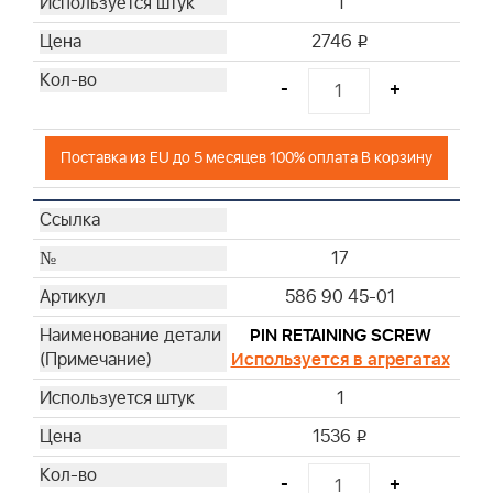
1
2746
i
-
+
Поставка из EU до 5 месяцев 100% оплата В корзину
17
586 90 45-01
PIN RETAINING SCREW
Используется в агрегатах
1
1536
i
-
+