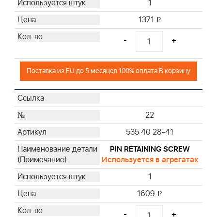
1
1371
i
-
+
Поставка из EU до 5 месяцев 100% оплата В корзину
22
535 40 28-41
PIN RETAINING SCREW
Используется в агрегатах
1
1609
i
-
+