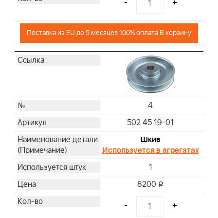
-
+
Поставка из EU до 5 месяцев 100% оплата В корзину
4
502 45 19-01
Шкив
Используется в агрегатах
1
8200
i
-
+