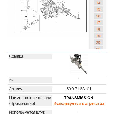
14
15
16
17
18
19
20
21
22
50
51
52
1
590 71 68-01
TRANSMISSION
Используется в агрегатах
1