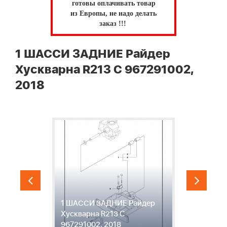
готовы оплачивать товар
из Европы, не надо делать
заказ !!!
1 ШАССИ ЗАДНИЕ Райдер
Хускварна R213 C 967291002,
2018
ки
1 ШАССИ ЗАДНИЕ Райдер
2
Хускварна R213 C
Х
967291002, 2018
9