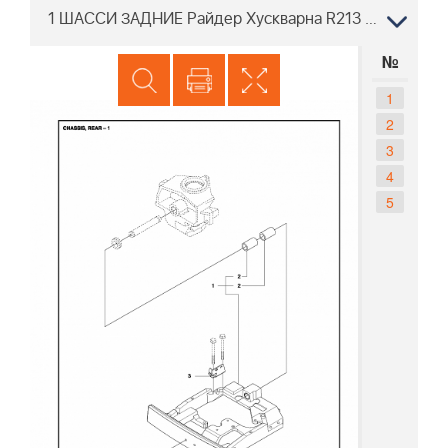
1 ШАССИ ЗАДНИЕ Райдер Хускварна R213 C 967291002, 2018
№
1
2
3
4
5