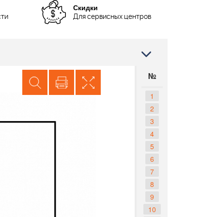
Скидки
сти
Для сервисных центров
№
1
2
3
4
5
6
7
8
9
10