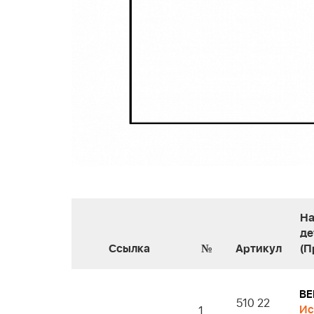
На
де
Ссылка
№
Артикул
(П
BE
510 22
Ис
1