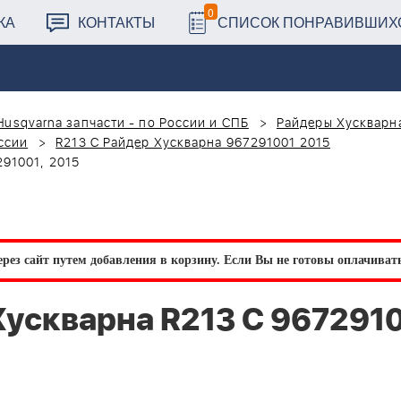
0
КА
КОНТАКТЫ
СПИСОК ПОНРАВИВШИХ
Husqvarna запчасти - по России и СПБ
Райдеры Хускварна
ссии
R213 C Райдер Хускварна 967291001 2015
91001, 2015
рез сайт путем добавления в корзину.
Если Вы не готовы оплачивать 
ускварна R213 C 9672910