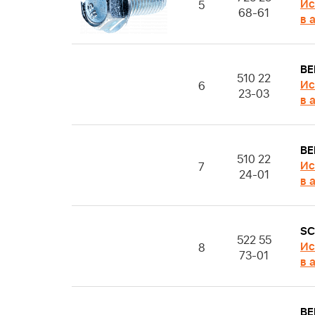
Ис
5
68-61
в 
BE
510 22
Ис
6
23-03
в 
BE
510 22
Ис
7
24-01
в 
S
522 55
Ис
8
73-01
в 
BE