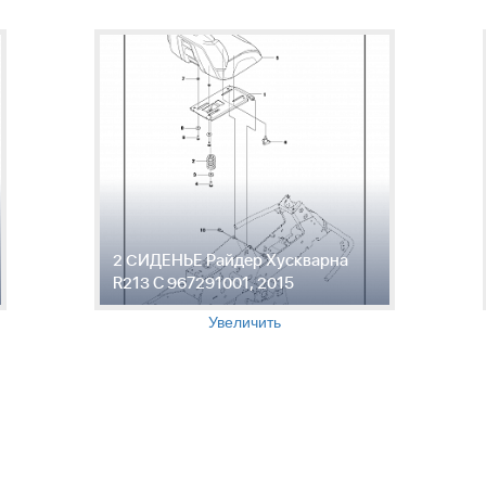
2 СИДЕНЬЕ Райдер Хускварна
R213 C 967291001, 2015
Увеличить