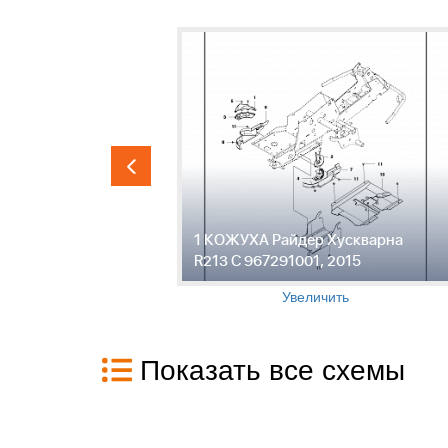
исадки -
1 КОЖУХА Райдер Хускварна
ер
R213 C 967291001, 2015
91001,
Увеличить
Показать все схемы