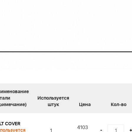
именование
тали
Используется
римечание)
штук
Цена
Кол-во
LT COVER
4103
пользуется
-
1