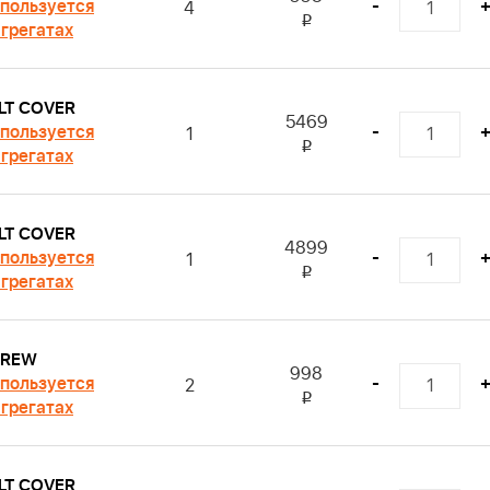
пользуется
-
4
i
агрегатах
LT COVER
5469
пользуется
-
1
i
агрегатах
LT COVER
4899
пользуется
-
1
i
агрегатах
CREW
998
пользуется
-
2
i
агрегатах
LT COVER