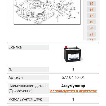
15
16
17
19
20
21
22
23
24
25
26
1
27
577 04 16-01
28
29
Аккумулятор
30
Используется в агрегатах
31
1
32