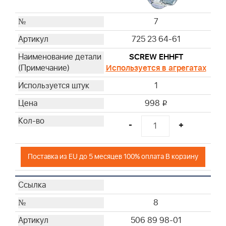
7
725 23 64-61
SCREW EHHFT
Используется в агрегатах
1
998
i
-
+
Поставка из EU до 5 месяцев 100% оплата В корзину
8
506 89 98-01