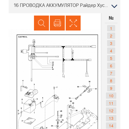
16 ПРОВОДКА АККУМУЛЯТОР Райдер Хускварна R213 C 967150401, 2013
№
1
2
3
4
5
6
7
8
9
10
11
12
13
14