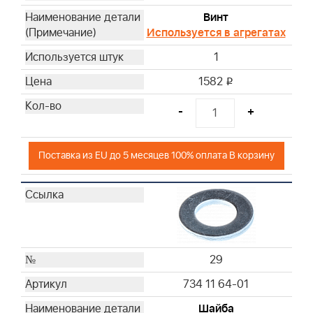
Винт
Используется в агрегатах
1
1582
i
-
+
Поставка из EU до 5 месяцев 100% оплата В корзину
29
734 11 64-01
Шайба