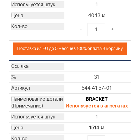
1
4043
i
-
+
Поставка из EU до 5 месяцев 100% оплата В корзину
31
544 41 57-01
BRACKET
Используется в агрегатах
1
1514
i