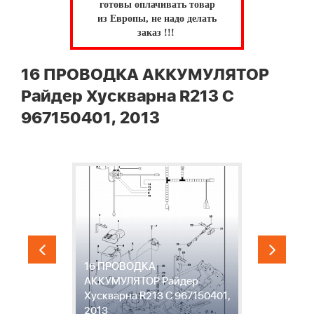
готовы оплачивать товар
из Европы, не надо делать
заказ !!!
16 ПРОВОДКА АККУМУЛЯТОР
Райдер Хускварна R213 C
967150401, 2013
16 ПРОВОДКА
АККУМУЛЯТОР Райдер
1
1,
Хускварна R213 C 967150401,
Х
2013
2