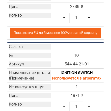
2789
i
-
+
Поставка из EU до 5 месяцев 100% оплата В корзину
10
544 44 21-01
IGNITION SWITCH
Используется в агрегатах
1
4971
i
-
+