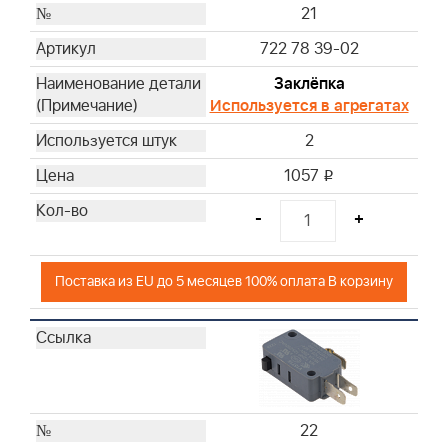
21
722 78 39-02
Заклёпка
Используется в агрегатах
2
1057
i
-
+
Поставка из EU до 5 месяцев 100% оплата В корзину
22