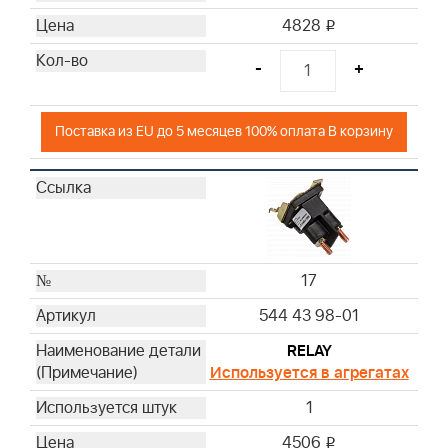
4828
i
-
+
Поставка из EU до 5 месяцев 100% оплата В корзину
17
544 43 98-01
RELAY
Используется в агрегатах
1
4506
i