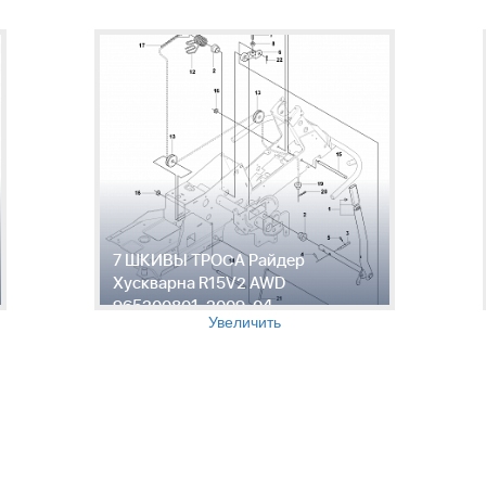
7 ШКИВЫ ТРОСА Райдер
Хускварна R15V2 AWD
965200801, 2009-04
Увеличить