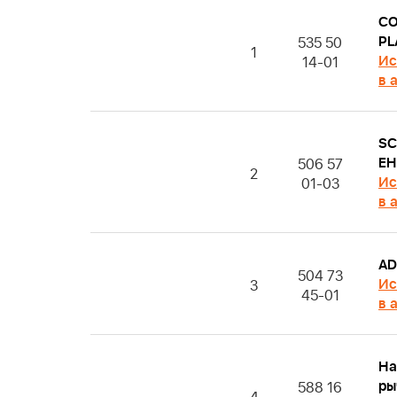
CO
PL
535 50
1
Ис
14-01
в 
S
EH
506 57
2
Ис
01-03
в 
AD
504 73
Ис
3
45-01
в 
На
ры
588 16