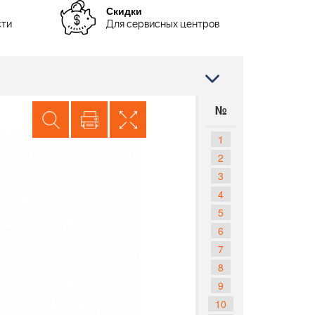
Скидки
сти
Для сервисных центров
№
1
2
3
4
5
6
7
8
9
10