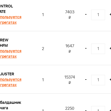
NTROL
ATE
7403
-
1
пользуется
i
агрегатах
CREW
HFM
1647
-
2
пользуется
i
агрегатах
JUSTER
15374
пользуется
-
1
i
агрегатах
балдашник
чага
2250
-