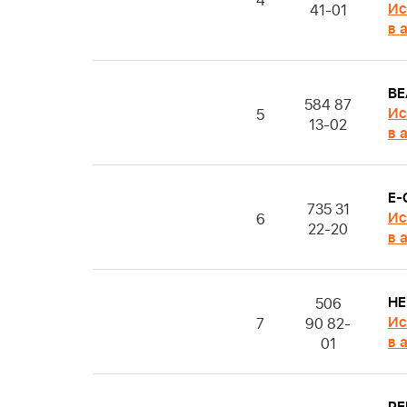
4
Ис
41-01
в 
BE
584 87
Ис
5
13-02
в 
E-
735 31
Ис
6
22-20
в 
HE
506
Ис
7
90 82-
в 
01