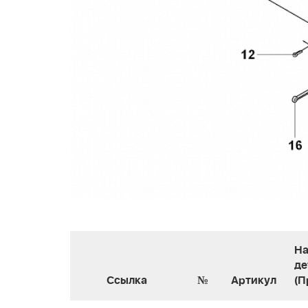
На
де
Ссылка
№
Артикул
(П