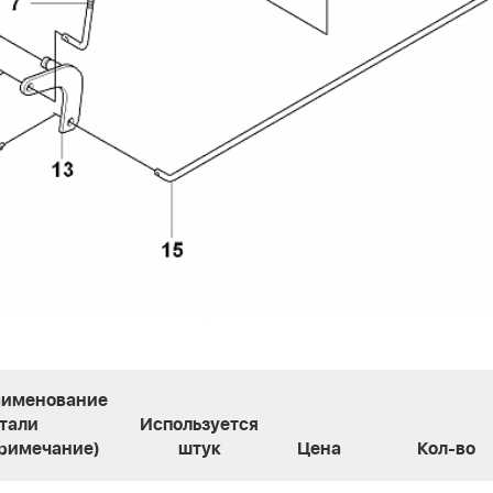
именование
тали
Используется
римечание)
штук
Цена
Кол-во