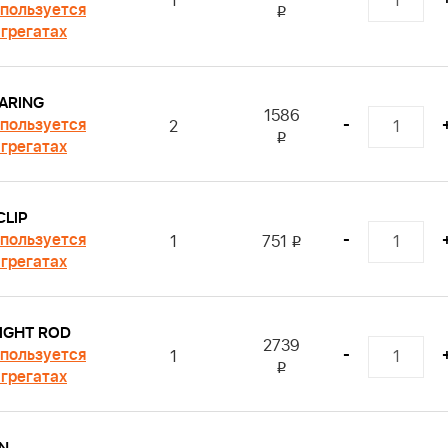
1
пользуется
i
агрегатах
ARING
1586
пользуется
-
2
i
агрегатах
CLIP
пользуется
-
1
751
i
агрегатах
IGHT ROD
2739
пользуется
-
1
i
агрегатах