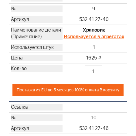
9
532 41 27-40
Храповик
Используется в агрегатах
1
1625
i
-
+
Поставка из EU до 5 месяцев 100% оплата В корзину
10
532 41 27-46