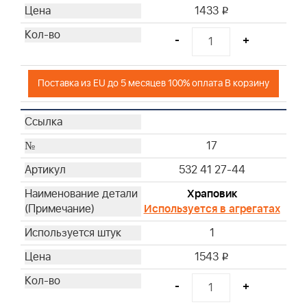
1433
i
-
+
Поставка из EU до 5 месяцев 100% оплата В корзину
17
532 41 27-44
Храповик
Используется в агрегатах
1
1543
i
-
+