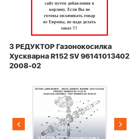
сайт путем добавления в
корзину.
Если Вы не
готовы оплачивать товар
из Европы, не надо делать
заказ !!!
3 РЕДУКТОР Газонокосилка
Хускварна R152 SV 96141013402
2008-02
3 РЕДУКТОР Газонокосилка
"