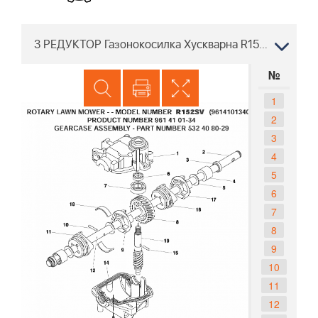
3 РЕДУКТОР Газонокосилка Хускварна R152 SV 96141013402 2008-02
№
1
2
3
4
5
6
7
8
9
10
11
12