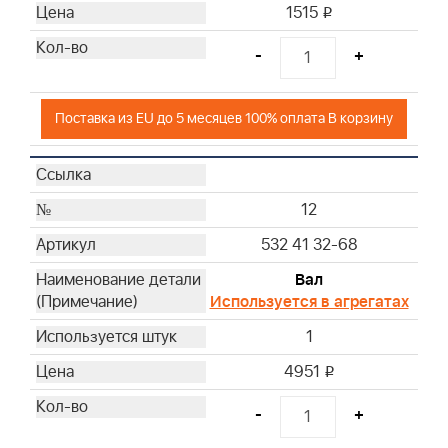
1515
i
-
+
Поставка из EU до 5 месяцев 100% оплата В корзину
12
532 41 32-68
Вал
Используется в агрегатах
1
4951
i
-
+