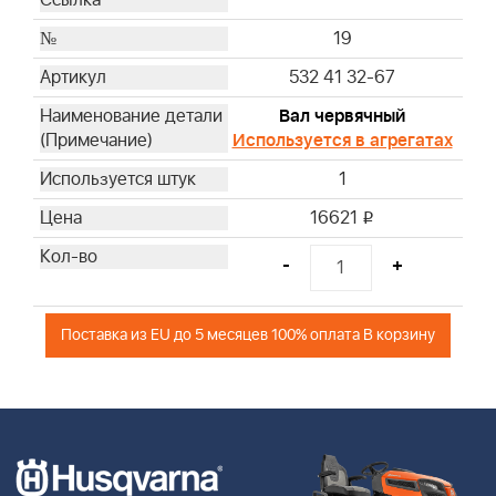
19
532 41 32-67
Вал червячный
Используется в агрегатах
1
16621
i
-
+
Поставка из EU до 5 месяцев 100% оплата В корзину