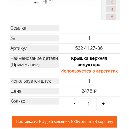
13
14
15
16
17
1
18
19
532 41 27-36
Крышка верхняя
редуктора
Используется в агрегатах
1
2476
i
-
+
Поставка из EU до 5 месяцев 100% оплата В корзину