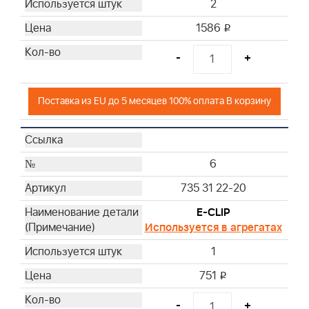
2
1586
i
-
+
Поставка из EU до 5 месяцев 100% оплата В корзину
6
735 31 22-20
E-CLIP
Используется в агрегатах
1
751
i
-
+