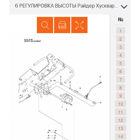
6 РЕГУЛИРОВКА ВЫСОТЫ Райдер Хускварна R13 C 965094301, 2010-07
№
1
2
3
4
5
6
7
8
9
10
11
12
13
14