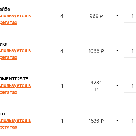
айба
пользуется в
-
4
969
i
регатах
йка
пользуется в
-
4
1086
i
регатах
OMENTF?STE
4234
пользуется в
-
1
i
регатах
нт
пользуется в
-
1
1536
i
регатах