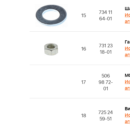
Ш
734 11
Ис
15
64-01
аг
Га
731 23
Ис
16
18-01
аг
M
506
Ис
17
98 72-
аг
01
Ви
725 24
Ис
18
59-51
аг