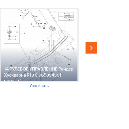
14 РУЛЕВОЕ УПРАВЛЕНИЕ Райдер
15 ТРОС Р
Хускварна R13 C 965094301,
965094301
2009-04
Увеличить