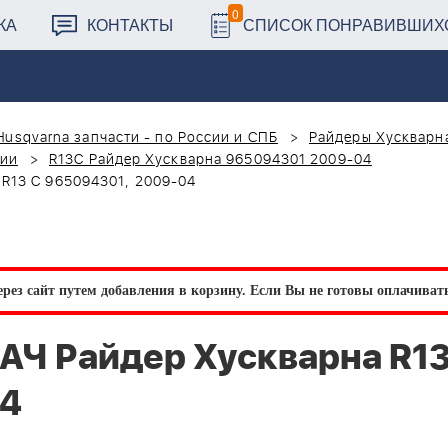
0
КА
КОНТАКТЫ
СПИСОК ПОНРАВИВШИХ
Husqvarna запчасти - по России и СПБ
Райдеры Хускварна
сии
R13C Райдер Хускварна 965094301 2009-04
R13 C 965094301, 2009-04
рез сайт путем добавления в корзину.
Если Вы не готовы оплачивать 
Ч Райдер Хускварна R13
04