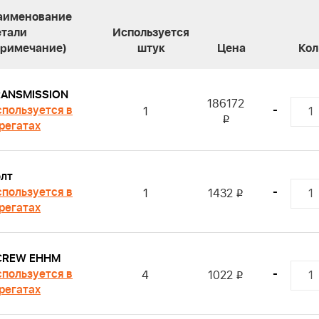
аименование
етали
Используется
Примечание)
штук
Цена
Кол
RANSMISSION
186172
пользуется в
-
1
i
регатах
лт
пользуется в
-
1
1432
i
регатах
CREW EHHM
пользуется в
-
4
1022
i
регатах