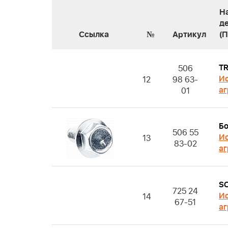
Н
д
Ссылка
№
Артикул
(
T
506
Ис
12
98 63-
аг
01
Бо
506 55
Ис
13
83-02
аг
S
725 24
Ис
14
67-51
аг