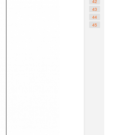
42
43
44
45