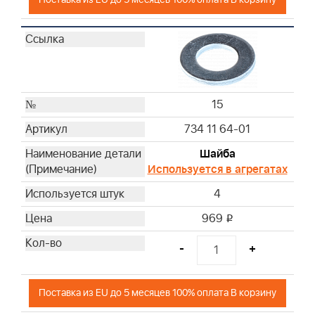
15
734 11 64-01
Шайба
Используется в агрегатах
4
969
i
-
+
Поставка из EU до 5 месяцев 100% оплата В корзину