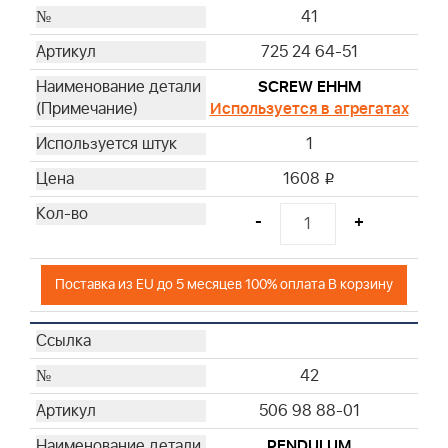
41
725 24 64-51
SCREW EHHM
Используется в агрегатах
1
1608
i
-
+
Поставка из EU до 5 месяцев 100% оплата В корзину
42
506 98 88-01
PENDULUM