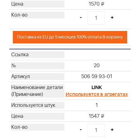
1570
i
-
+
Поставка из EU до 5 месяцев 100% оплата В корзину
20
506 59 93-01
LINK
Используется в агрегатах
1
1547
i
-
+