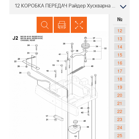
12 КОРОБКА ПЕРЕДАЧ Райдер Хускварна R13 C 965094301, 2007-01
№
12
13
14
15
16
17
18
19
20
21
22
23
24
25