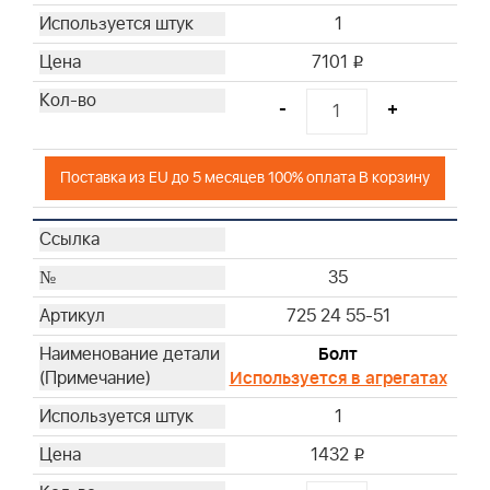
1
7101
i
-
+
Поставка из EU до 5 месяцев 100% оплата В корзину
35
725 24 55-51
Болт
Используется в агрегатах
1
1432
i