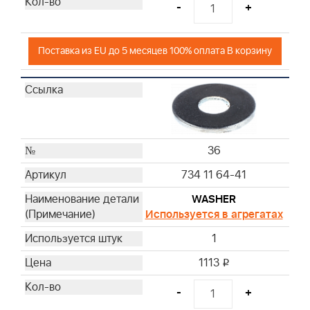
-
+
Поставка из EU до 5 месяцев 100% оплата В корзину
36
734 11 64-41
WASHER
Используется в агрегатах
1
1113
i
-
+