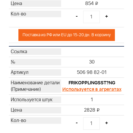
854
i
-
+
Поставка из РФ или EU до 15-20 дн. В корзину
30
506 98 82-01
FRIKOPPLINGSST?NG
Используется в агрегатах
1
2828
i
-
+