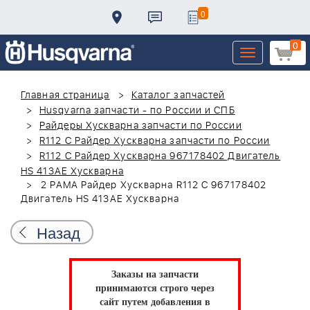
0
0
Toggle
navigation
Главная страница
Каталог запчастей
Husqvarna запчасти - по России и СПБ
Райдеры Хускварна запчасти по России
R112 C Райдер Хускварна запчасти по России
R112 C Райдер Хускварна 967178402 Двигатель
HS 413AE Хускварна
2 РАМА Райдер Хускварна R112 C 967178402
Двигатель HS 413AE Хускварна
Назад
Заказы на запчасти
принимаются строго через
сайт путем добавления в