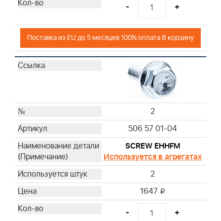
-
+
Поставка из EU до 5 месяцев 100% оплата В корзину
2
506 57 01-04
SCREW EHHFM
Используется в агрегатах
2
1647
i
-
+