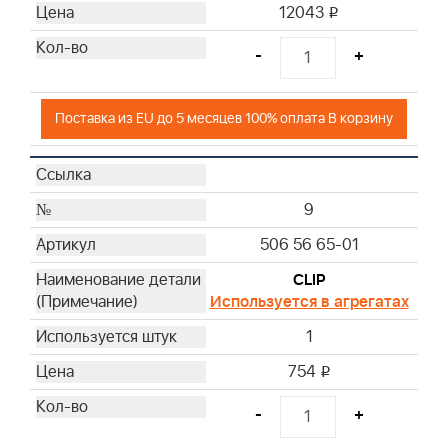
12043
i
-
+
Поставка из EU до 5 месяцев 100% оплата В корзину
9
506 56 65-01
CLIP
Используется в агрегатах
1
754
i
-
+