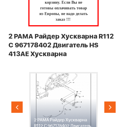
корзину.
Если Вы не
готовы оплачивать товар
из Европы, не надо делать
заказ !!!
2 РАМА Райдер Хускварна R112
C 967178402 Двигатель HS
413AE Хускварна
р
3
2
2 РАМА Райдер Хускварна
Х
R112 C 967178402 Двигатель
Д