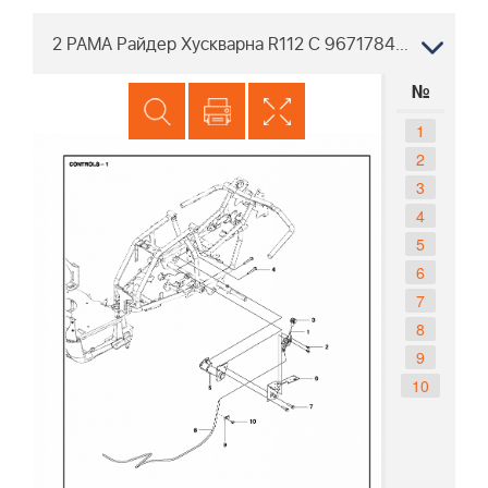
2 РАМА Райдер Хускварна R112 C 967178402 Двигатель HS 413AE Хускварна
№
1
2
3
4
5
6
7
8
9
10