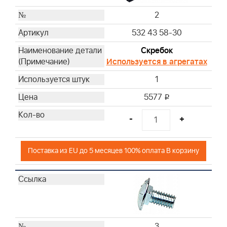
2
532 43 58-30
Скребок
Используется в агрегатах
1
5577
i
-
+
Поставка из EU до 5 месяцев 100% оплата В корзину
3