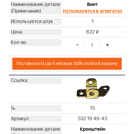
Винт
Используется в агрегатах
1
822
i
-
+
Поставка из EU до 5 месяцев 100% оплата В корзину
15
532 19 49-43
Кронштейн