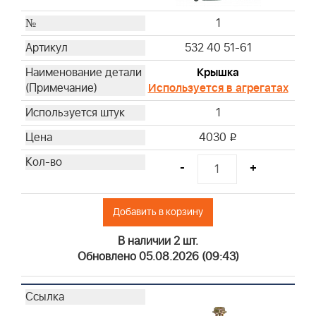
15
1
16
17
532 40 51-61
18
Крышка
19
Используется в агрегатах
20
1
21
4030
22
i
23
-
+
24
Добавить в корзину
В наличии 2 шт.
Обновлено 05.08.2026 (09:43)