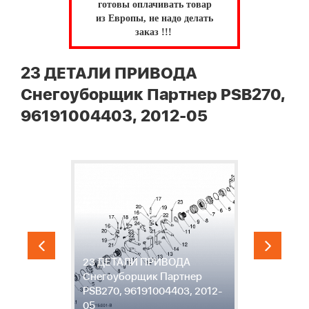
готовы оплачивать товар
из Европы, не надо делать
заказ !!!
23 ДЕТАЛИ ПРИВОДА
Снегоуборщик Партнер PSB270,
96191004403, 2012-05
23 ДЕТАЛИ ПРИВОДА
2
Снегоуборщик Партнер
С
-
PSB270, 96191004403, 2012-
P
05
0