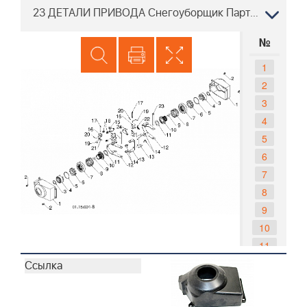
23 ДЕТАЛИ ПРИВОДА Снегоуборщик Партнер PSB270, 96191004403, 2012-05
№
1
2
3
4
5
6
7
8
9
10
11
12
13
14