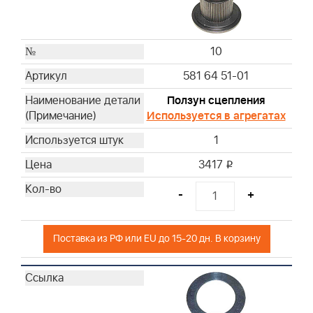
10
581 64 51-01
Ползун сцепления
Используется в агрегатах
1
3417
i
-
+
Поставка из РФ или EU до 15-20 дн. В корзину