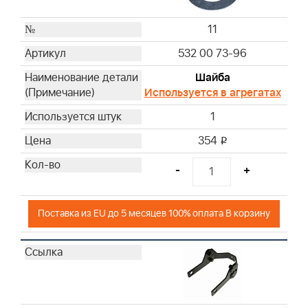
11
532 00 73-96
Шайба
Используется в агрегатах
1
354
i
-
+
Поставка из EU до 5 месяцев 100% оплата В корзину