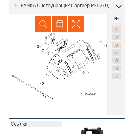
10 РУЧКА Снегоуборщик Партнер PSB270, 96191004401, 2011-05
№
1
2
3
4
5
6
7