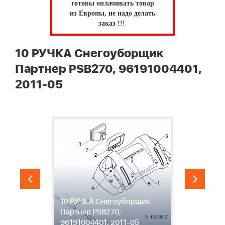
готовы оплачивать товар
из Европы, не надо делать
заказ !!!
10 РУЧКА Снегоуборщик
Партнер PSB270, 96191004401,
2011-05
10 РУЧКА Снегоуборщик
1
Партнер PSB270,
П
96191004401, 2011-05
9