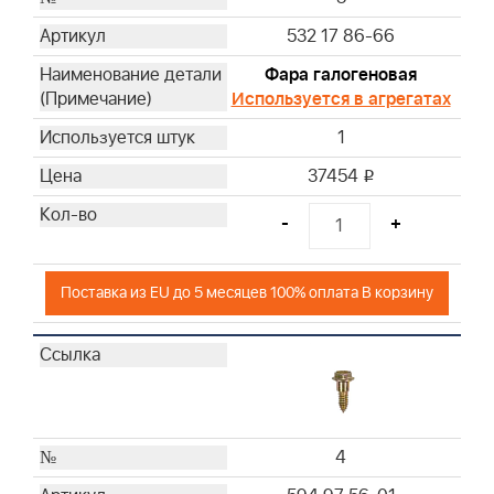
532 17 86-66
Фара галогеновая
Используется в агрегатах
1
37454
i
-
+
Поставка из EU до 5 месяцев 100% оплата В корзину
4