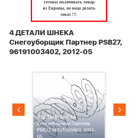
готовы оплачивать товар
из Европы, не надо делать
заказ !!!
4 ДЕТАЛИ ШНЕКА
Снегоуборщик Партнер PSB27,
96191003402, 2012-05
4 ДЕТАЛИ ШНЕКА
5
Снегоуборщик Партнер
С
PSB27, 96191003402, 2012-
P
05
0