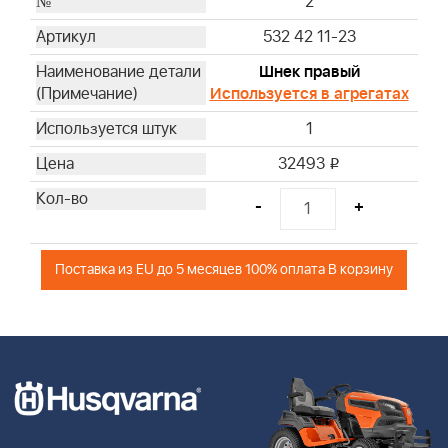
2
532 42 11-23
Шнек правый
Используется в агрегатах
1
32493
i
-
+
Поставка из EU до 5 месяцев 100% оплата В корзину