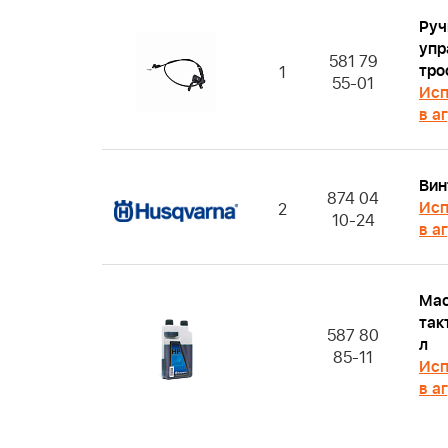
Руч
упр
581 79
тро
1
55-01
Исп
в а
Вин
874 04
Исп
2
10-24
в а
Мас
так
587 80
л
85-11
Исп
в а