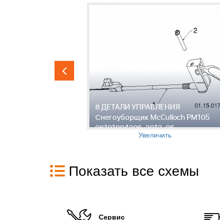
Я
8 ДЕТАЛИ УПРАВЛЕНИЯ
och PM105
Снегоуборщик McCulloch PM105
96191004306, 2013-06
Увеличить
Показать все схемы
Сервис