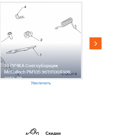
10 РУЧКА Снегоуборщик
11 РУЧКА 
McCulloch PM105 96191004306,
McCulloch
2013-06
2013-06
Увеличить
Скидки