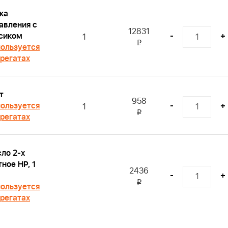
ка
авления с
12831
сиком
-
+
1
i
ользуется
грегатах
т
958
ользуется
-
+
1
i
грегатах
ло 2-х
тное HP, 1
2436
-
+
i
ользуется
грегатах