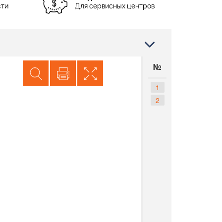
сти
Для сервисных центров
№
1
2