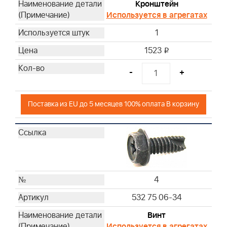
Кронштейн
67
Используется в агрегатах
68
1
69
1523
70
i
71
-
+
72
73
75
Поставка из EU до 5 месяцев 100% оплата В корзину
76
77
78
79
4
532 75 06-34
Винт
Используется в агрегатах