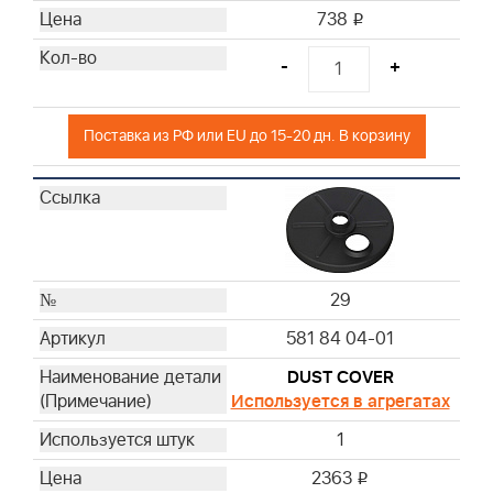
738
i
-
+
Поставка из РФ или EU до 15-20 дн. В корзину
29
581 84 04-01
DUST COVER
Используется в агрегатах
1
2363
i