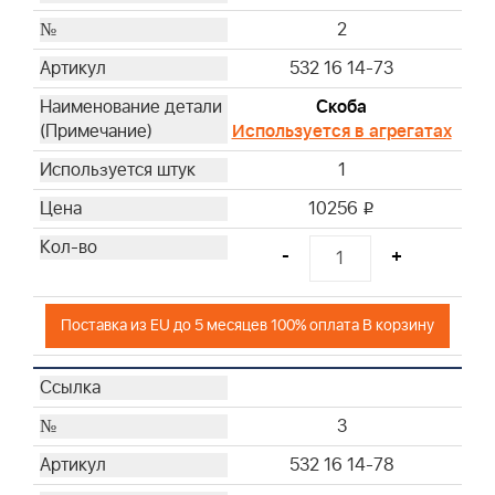
36
2
37
38
532 16 14-73
39
Скоба
40
Используется в агрегатах
41
1
42
45
10256
i
47
-
+
49
50
60
Поставка из EU до 5 месяцев 100% оплата В корзину
61
62
63
3
64
65
532 16 14-78
66