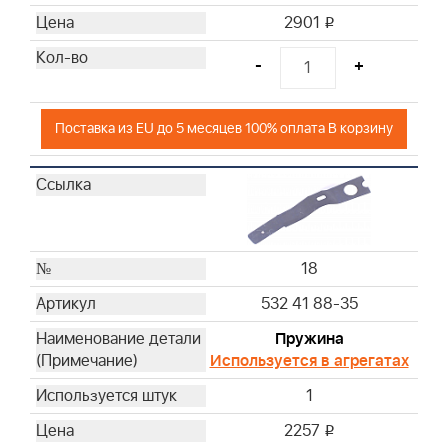
2901
i
-
+
Поставка из EU до 5 месяцев 100% оплата В корзину
18
532 41 88-35
Пружина
Используется в агрегатах
1
2257
i