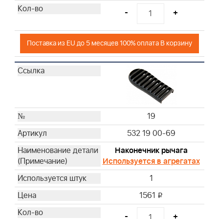
-
+
Поставка из EU до 5 месяцев 100% оплата В корзину
19
532 19 00-69
Наконечник рычага
Используется в агрегатах
1
1561
i
-
+