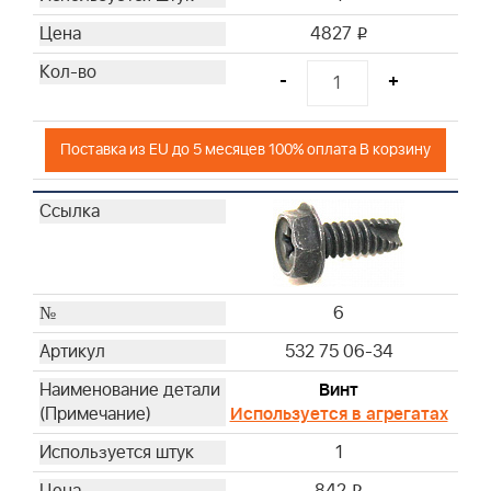
4827
i
-
+
Поставка из EU до 5 месяцев 100% оплата В корзину
6
532 75 06-34
Винт
Используется в агрегатах
1
i