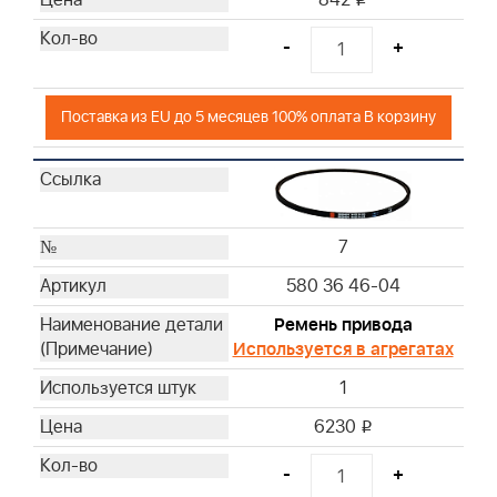
842
-
+
Поставка из EU до 5 месяцев 100% оплата В корзину
7
580 36 46-04
Ремень привода
Используется в агрегатах
1
6230
i
-
+