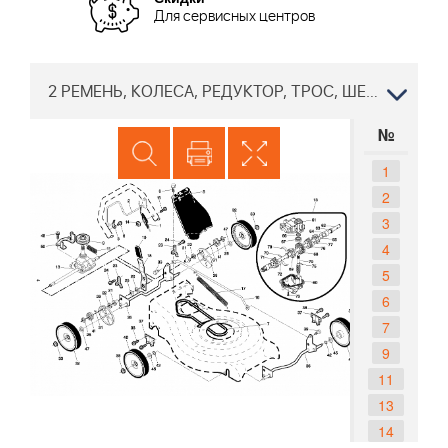
Для сервисных центров
2 РЕМЕНЬ, КОЛЕСА, РЕДУКТОР, ТРОС, ШЕСТЕРНИ Газонокосилка Partner P553 CM 96141011303, 2008-09
№
1
2
3
4
5
6
7
9
11
13
14