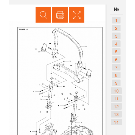
№
1
2
3
4
5
6
7
8
9
10
11
12
13
14