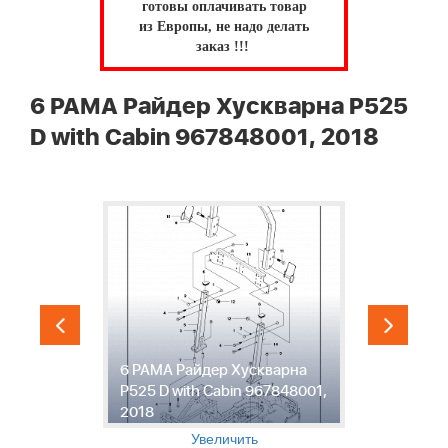
готовы оплачивать товар
из Европы, не надо делать
заказ !!!
6 РАМА Райдер Хускварна P525
D with Cabin 967848001, 2018
6 РАМА Райдер Хускварна
7
n
P525 D with Cabin 967848001,
Р
2018
w
Увеличить