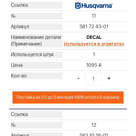
11
581 72 43-01
DECAL
Используется в агрегатах
1
1095
i
-
+
Поставка из EU до 5 месяцев 100% оплата В корзину
12
583 10 18-01