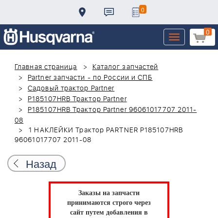
0
0
Toggle
navigation
Главная страница
Каталог запчастей
Partner запчасти - по России и СПБ
Садовый трактор Partner
P185107HRB Трактор Partner
P185107HRB Трактор Partner 96061017707 2011-
08
1 НАКЛЕЙКИ Трактор PARTNER P185107HRB
96061017707 2011-08
Назад
Заказы на запчасти
принимаются строго через
сайт путем добавления в