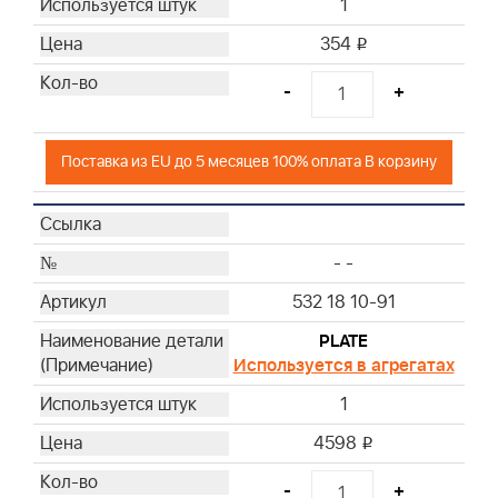
1
354
i
-
+
Поставка из EU до 5 месяцев 100% оплата В корзину
- -
532 18 10-91
PLATE
Используется в агрегатах
1
4598
i
-
+