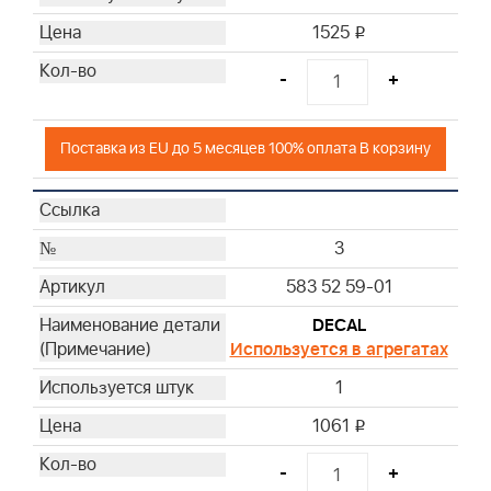
1525
i
-
+
Поставка из EU до 5 месяцев 100% оплата В корзину
3
583 52 59-01
DECAL
Используется в агрегатах
1
1061
i
-
+