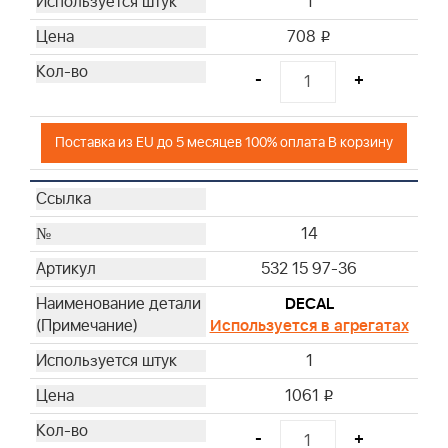
1
708
i
-
+
Поставка из EU до 5 месяцев 100% оплата В корзину
14
532 15 97-36
DECAL
Используется в агрегатах
1
1061
i
-
+