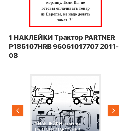
корзину.
Если Вы не
готовы оплачивать товар
из Европы, не надо делать
заказ !!!
1 НАКЛЕЙКИ Трактор PARTNER
P185107HRB 96061017707 2011-
08
и
1 НАКЛЕЙКИ Трактор
2
PARTNER P185107HRB
P