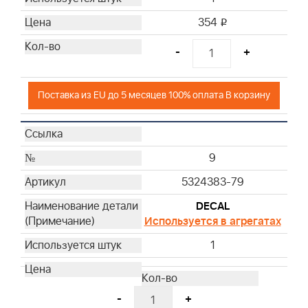
354
i
-
+
Поставка из EU до 5 месяцев 100% оплата В корзину
9
5324383-79
DECAL
Используется в агрегатах
1
-
+