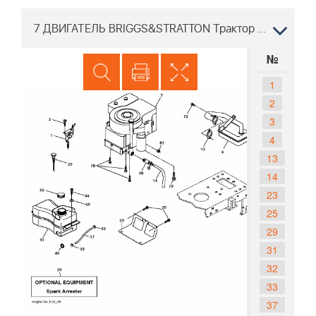
7 ДВИГАТЕЛЬ BRIGGS&STRATTON Трактор PARTNER P185107HRB 96061017702 2010-03
№
1
2
3
4
13
14
23
25
29
31
32
33
37