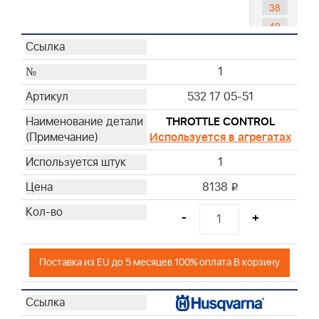
38
40
44
45
1
46
532 17 05-51
72
78
THROTTLE CONTROL
Используется в агрегатах
81
1
8138
i
-
+
Поставка из EU до 5 месяцев 100% оплата В корзину