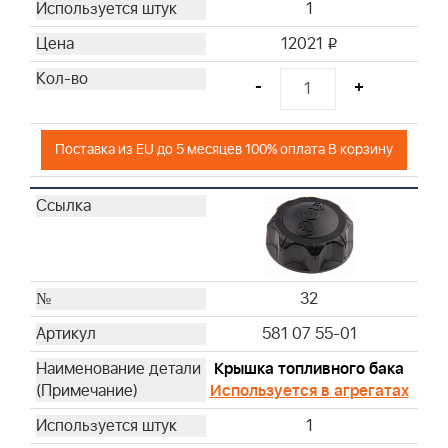
1
12021
i
-
+
Поставка из EU до 5 месяцев 100% оплата В корзину
32
581 07 55-01
Крышка топливного бака
Используется в агрегатах
1