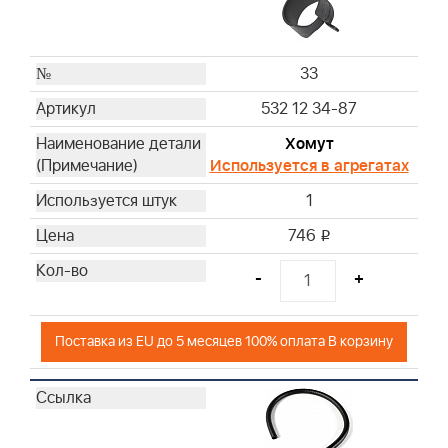
33
532 12 34-87
Хомут
Используется в агрегатах
1
746
i
-
+
Поставка из EU до 5 месяцев 100% оплата В корзину