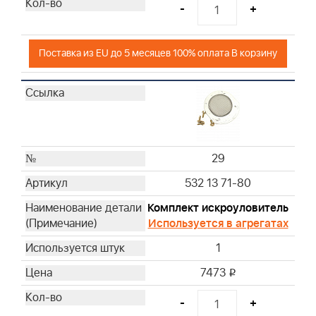
-
+
Поставка из EU до 5 месяцев 100% оплата В корзину
29
532 13 71-80
Комплект искроуловитель
Используется в агрегатах
1
7473
i
-
+