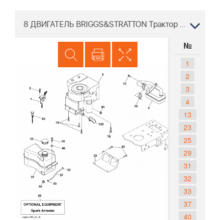
8 ДВИГАТЕЛЬ BRIGGS&STRATTON Трактор PARTNER P12597RB 96061028400 2010-04
№
1
2
3
4
13
23
25
29
31
32
33
37
40