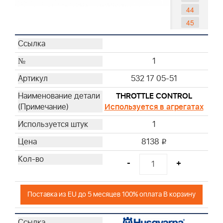
44
45
46
72
1
78
81
532 17 05-51
122
THROTTLE CONTROL
Используется в агрегатах
1
8138
i
-
+
Поставка из EU до 5 месяцев 100% оплата В корзину