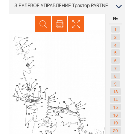
8 РУЛЕВОЕ УПРАВЛЕНИЕ Трактор PARTNER P125107H 96041001305 2010 09
№
1
2
4
5
6
7
8
9
13
14
15
16
19
20