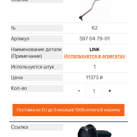
62
597 04 79-01
LINK
Используется в агрегатах
1
11373
i
-
+
Поставка из EU до 5 месяцев 100% оплата В корзину