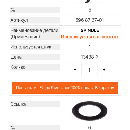
5
596 87 37-01
SPINDLE
Используется в агрегатах
1
13438
i
-
+
Поставка из EU до 5 месяцев 100% оплата В корзину
6