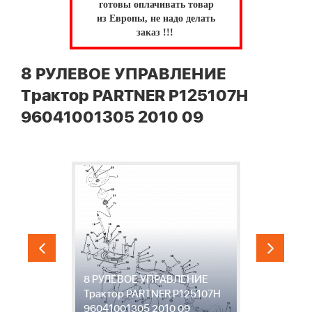
готовы оплачивать товар
из Европы, не надо делать
заказ !!!
8 РУЛЕВОЕ УПРАВЛЕНИЕ
Трактор PARTNER P125107H
96041001305 2010 09
9
р
8 РУЛЕВОЕ УПРАВЛЕНИЕ
А
Трактор PARTNER P125107H
P
96041001305 2010 09
9