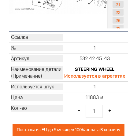
21
22
26
28
33
35
1
45
532 42 45-43
53
57
STEERING WHEEL
Используется в агрегатах
58
59
1
60
11883
i
61
62
-
+
63
64
Поставка из EU до 5 месяцев 100% оплата В корзину
66