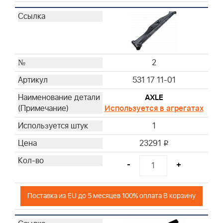
67
68
69
70
71
2
72
531 17 11-01
74
AXLE
Используется в агрегатах
1
23291
i
-
+
Поставка из EU до 5 месяцев 100% оплата В корзину