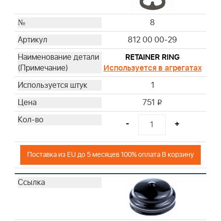
8
812 00 00-29
RETAINER RING
Используется в агрегатах
1
751
i
-
+
Поставка из EU до 5 месяцев 100% оплата В корзину