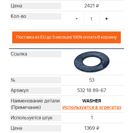
2421
i
-
+
Поставка из EU до 5 месяцев 100% оплата В корзину
53
532 18 89-67
WASHER
Используется в агрегатах
1
1369
i