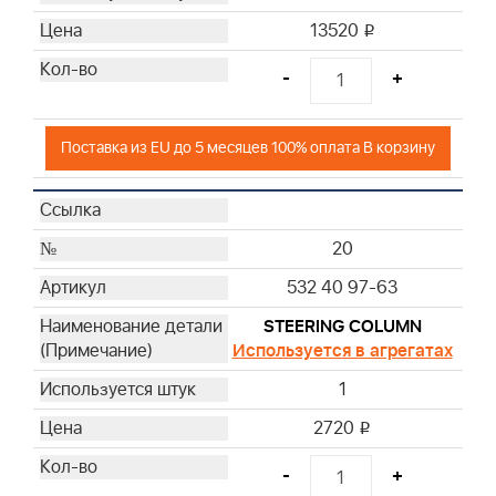
13520
i
-
+
Поставка из EU до 5 месяцев 100% оплата В корзину
20
532 40 97-63
STEERING COLUMN
Используется в агрегатах
1
2720
i
-
+