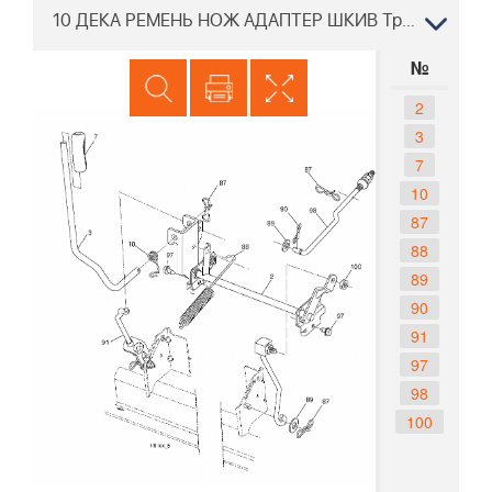
10 ДЕКА РЕМЕНЬ НОЖ АДАПТЕР ШКИВ Трактор PARTNER P125107H 96041001301 2009-01
№
2
3
7
10
87
88
89
90
91
97
98
100