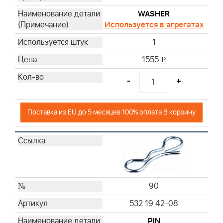
WASHER
Используется в агрегатах
1
1555
i
-
+
Поставка из EU до 5 месяцев 100% оплата В корзину
90
532 19 42-08
PIN