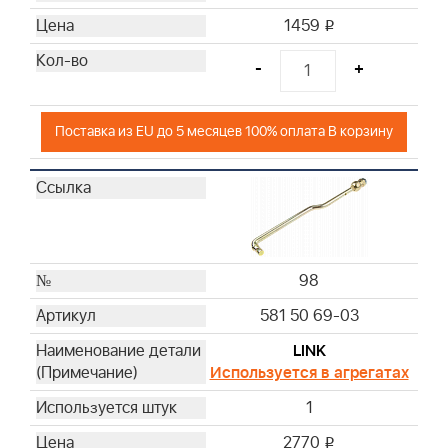
1459
i
-
+
Поставка из EU до 5 месяцев 100% оплата В корзину
98
581 50 69-03
LINK
Используется в агрегатах
1
2770
i