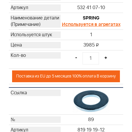
532 41 07-10
SPRING
Используется в агрегатах
1
3985
i
-
+
Поставка из EU до 5 месяцев 100% оплата В корзину
89
819 19 19-12