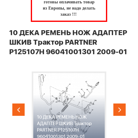
готовы оплачивать товар
из Европы, не надо делать
заказ !!!
10 ДЕКА РЕМЕНЬ НОЖ АДАПТЕР
ШКИВ Трактор PARTNER
P125107H 96041001301 2009-01
10 ДЕКА РЕМЕНЬ НОЖ
1
АДАПТЕР ШКИВ Трактор
П
PARTNER P125107H
P
96041001301 2009-01
2