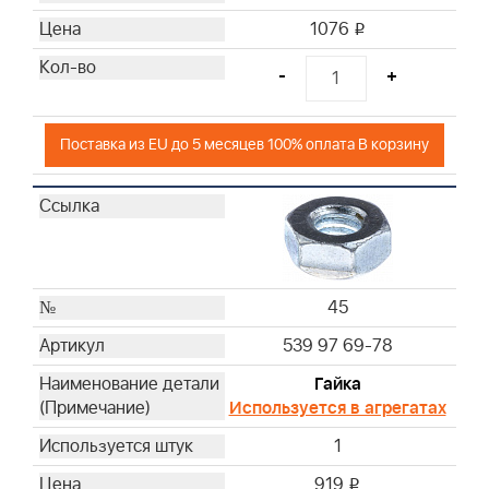
1076
i
-
+
Поставка из EU до 5 месяцев 100% оплата В корзину
45
539 97 69-78
Гайка
Используется в агрегатах
1
919
i