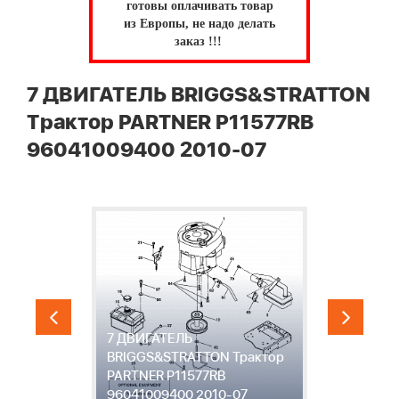
готовы оплачивать товар
из Европы, не надо делать
заказ !!!
7 ДВИГАТЕЛЬ BRIGGS&STRATTON
Трактор PARTNER P11577RB
96041009400 2010-07
7 ДВИГАТЕЛЬ
BRIGGS&STRATTON Трактор
8
PARTNER P11577RB
Т
96041009400 2010-07
9