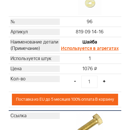
96
819 09 14-16
Шайба
Используется в агрегатах
1
1076
i
-
+
Поставка из EU до 5 месяцев 100% оплата В корзину