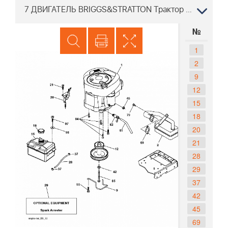
7 ДВИГАТЕЛЬ BRIGGS&STRATTON Трактор PARTNER P11577RB 96041009400 2010-07
№
1
2
9
12
15
18
20
21
28
29
37
42
45
69