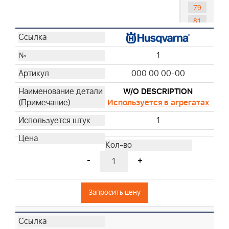
79
81
82
84
1
85
000 00 00-00
90
96
W/O DESCRIPTION
97
Используется в агрегатах
1
-
+
Запросить цену