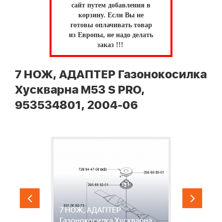
сайт путем добавления в
корзину.
Если Вы не
готовы оплачивать товар
из Европы, не надо делать
заказ !!!
7 НОЖ, АДАПТЕР Газонокосилка
Хускварна M53 S PRO,
953534801, 2004-06
7 НОЖ, АДАПТЕР
8
Газонокосилка Хускварна
Г