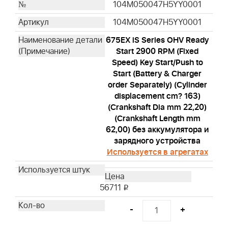
104M050047H5YY0001
104M050047H5YY0001
675EX iS Series OHV Ready
Start 2900 RPM (Fixed
Speed) Key Start/Push to
Start (Battery & Charger
order Separately) (Cylinder
displacement cm? 163)
(Crankshaft Dia mm 22,20)
(Crankshaft Length mm
62,00) без аккумулятора и
зарядного устройства
Используется в агрегатах
56711
i
-
+