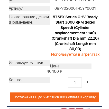
09P7020061H1YY0001
09P7020061H5YY0001
575EX Series OHV Ready
Start 3000 RPM (Fixed
Speed) (Cylinder
displacement cm? 140)
(Crankshaft Dia mm 22,20)
(Crankshaft Length mm
80,00)
Используется в агрегатах
46400
i
-
+
Поставка из EU до 5 месяцев 100% оплата В корзину