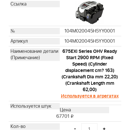
104M020045H5YY0001
104M020045H5YY0001
675EXi Series OHV Ready
Start 2900 RPM (Fixed
Speed) (Cylinder
displacement cm? 163)
(Crankshaft Dia mm 22,20)
(Crankshaft Length mm
62,00)
Используется в агрегатах
67701
i
-
+