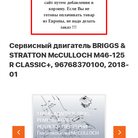
сайт путем добавления в
корзину.
Если Вы не
готовы оплачивать товар
из Европы, не надо делать
заказ !!!
Сервисный двигатель BRIGGS &
STRATTON McCULLOCH M46-125
R CLASSIC+, 96768370100, 2018-
01
1 НОЖ, АДАПТЕР, ТРОС,
РЕМЕНЬ, КОЛЕСА,
РЕДУКТОР, ШЕСТЕРНИ
Газонокосилка McCULLOCH
"