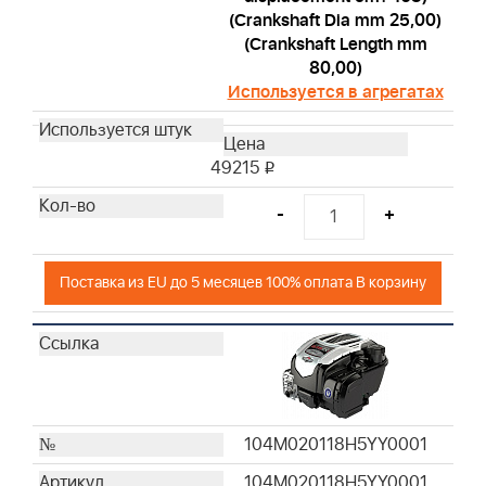
(Crankshaft Dia mm 25,00)
(Crankshaft Length mm
80,00)
Используется в агрегатах
49215
i
-
+
Поставка из EU до 5 месяцев 100% оплата В корзину
104M020118H5YY0001
104M020118H5YY0001