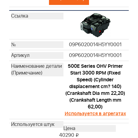
09P6020014H5YY0001
09P6020014H5YY0001
500E Series OHV Primer
Start 3000 RPM (Fixed
Speed) (Cylinder
displacement cm? 140)
(Crankshaft Dia mm 22,20)
(Crankshaft Length mm
62,00)
Используется в агрегатах
40290
i