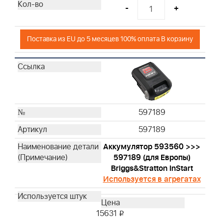
-
+
Поставка из EU до 5 месяцев 100% оплата В корзину
597189
597189
Аккумулятор 593560 >>>
597189 (для Европы)
Briggs&Stratton InStart
Используется в агрегатах
15631
i