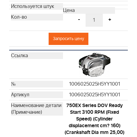
-
+
Запросить цену
1006025025H5YY1001
1006025025H5YY1001
750EX Series DOV Ready
Start 3100 RPM (Fixed
Speed) (Cylinder
displacement cm? 160)
(Crankshaft Dia mm 25,00)