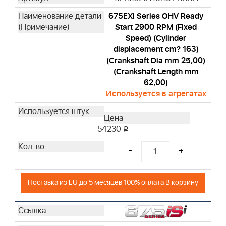
675EXi Series OHV Ready
Start 2900 RPM (Fixed
Speed) (Cylinder
displacement cm? 163)
(Crankshaft Dia mm 25,00)
(Crankshaft Length mm
62,00)
Используется в агрегатах
54230
i
-
+
Поставка из EU до 5 месяцев 100% оплата В корзину