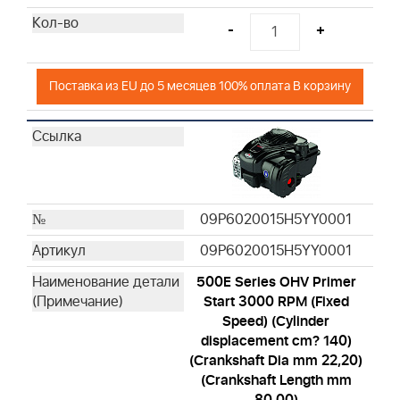
-
+
Поставка из EU до 5 месяцев 100% оплата В корзину
09P6020015H5YY0001
09P6020015H5YY0001
500E Series OHV Primer
Start 3000 RPM (Fixed
Speed) (Cylinder
displacement cm? 140)
(Crankshaft Dia mm 22,20)
(Crankshaft Length mm