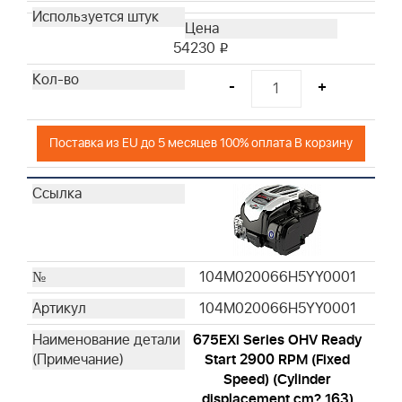
54230
i
-
+
Поставка из EU до 5 месяцев 100% оплата В корзину
104M020066H5YY0001
104M020066H5YY0001
675EXi Series OHV Ready
Start 2900 RPM (Fixed
Speed) (Cylinder
displacement cm? 163)