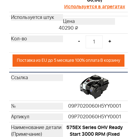
80,00)
Используется в агрегатах
40290
i
-
+
Поставка из EU до 5 месяцев 100% оплата В корзину
09P7020060H5YY0001
09P7020060H5YY0001
575EX Series OHV Ready
Start 3000 RPM (Fixed