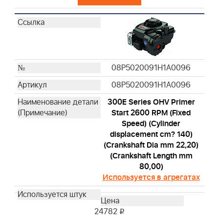
1006070053H5YY0001
1006070054H5YY0001
Husqvarna Series OHV
529347201
599912501
577616821
08P5020091H1A0096
992423
08P5020091H1A0096
300E Series OHV Primer
Start 2600 RPM (Fixed
Speed) (Cylinder
displacement cm? 140)
(Crankshaft Dia mm 22,20)
(Crankshaft Length mm
80,00)
Используется в агрегатах
24782
i