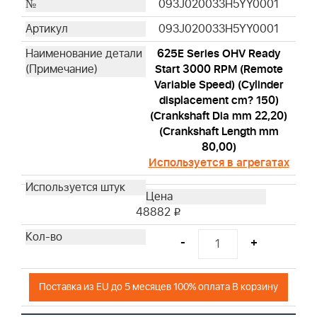
093J020033H5YY0001
093J020033H5YY0001
625E Series OHV Ready
Start 3000 RPM (Remote
Variable Speed) (Cylinder
displacement cm? 150)
(Crankshaft Dia mm 22,20)
(Crankshaft Length mm
80,00)
Используется в агрегатах
48882
i
-
+
Поставка из EU до 5 месяцев 100% оплата В корзину