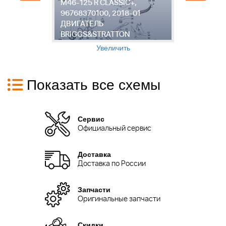
M46-125 R CLASSIC+,
M
96768370100, 2018-01
C
ДВИГАТЕЛЬ
2
BRIGGS&STRATTON
B
Увеличить
Показать все схемы
Сервис
Официальный сервис
Доставка
Доставка по России
Запчасти
Оригинальные запчасти
Скидки