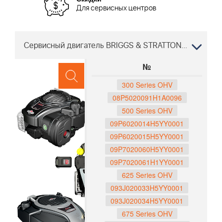
Для сервисных центров
Сервисный двигатель BRIGGS & STRATTON McCULLOCH M46-125 R CLASSIC+, 96768370100, 2018-01
№
300 Series OHV
08P5020091H1A0096
500 Series OHV
09P6020014H5YY0001
09P6020015H5YY0001
09P7020060H5YY0001
09P7020061H1YY0001
625 Series OHV
093J020033H5YY0001
093J020034H5YY0001
675 Series OHV