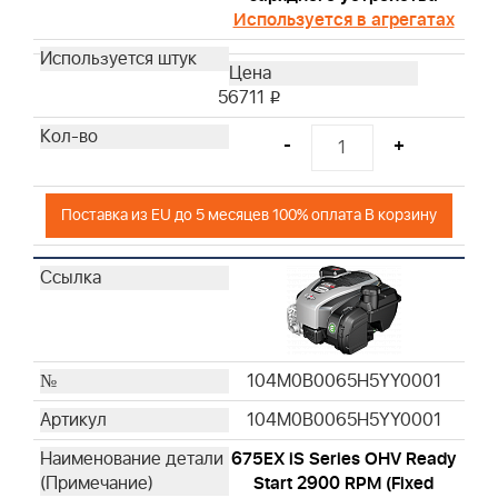
Используется в агрегатах
56711
i
-
+
Поставка из EU до 5 месяцев 100% оплата В корзину
104M0B0065H5YY0001
104M0B0065H5YY0001
675EX iS Series OHV Ready
Start 2900 RPM (Fixed