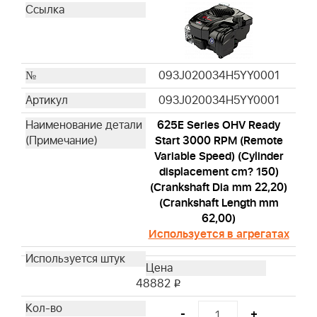
093J020034H5YY0001
093J020034H5YY0001
625E Series OHV Ready
Start 3000 RPM (Remote
Variable Speed) (Cylinder
displacement cm? 150)
(Crankshaft Dia mm 22,20)
(Crankshaft Length mm
62,00)
Используется в агрегатах
48882
i
-
+