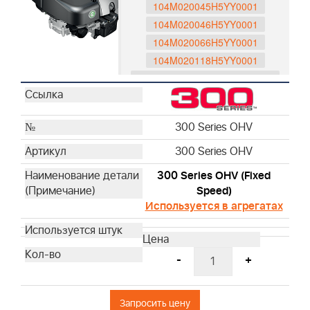
104M020045H5YY0001
104M020046H5YY0001
104M020066H5YY0001
104M020118H5YY0001
675EX iS Series OHV (Battery)
104M050047H5YY0001
104M050048H5YY0001
300 Series OHV
104M0B0065H5YY0001
300 Series OHV
104M0B0116H5YY0001
597189
300 Series OHV (Fixed
596088
Speed)
593562
Используется в агрегатах
750 Series DOV
1006025025H5YY1001
1006020190H5YY7001
-
+
1006020178H5YY7001
1006020177H5YY7001
Запросить цену