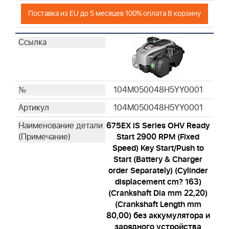
Поставка из EU до 5 месяцев 100% оплата В корзину
104M050048H5YY0001
104M050048H5YY0001
675EX iS Series OHV Ready
Start 2900 RPM (Fixed
Speed) Key Start/Push to
Start (Battery & Charger
order Separately) (Cylinder
displacement cm? 163)
(Crankshaft Dia mm 22,20)
(Crankshaft Length mm
80,00) без аккумулятора и
зарядного устройства