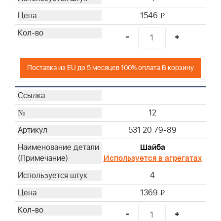
1546
i
-
+
Поставка из EU до 5 месяцев 100% оплата В корзину
12
531 20 79-89
Шайба
Используется в агрегатах
4
1369
i
-
+