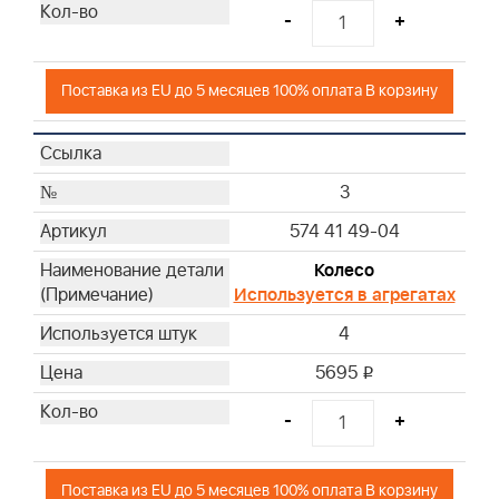
102
-
+
103
104
150
Поставка из EU до 5 месяцев 100% оплата В корзину
151
152
153
3
154
574 41 49-04
242
243
Колесо
Используется в агрегатах
4
5695
i
-
+
Поставка из EU до 5 месяцев 100% оплата В корзину