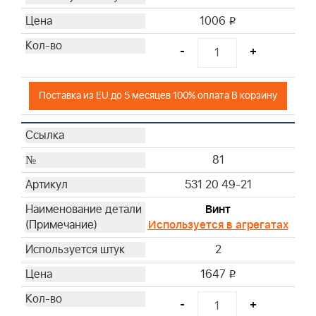
1006
i
-
+
Поставка из EU до 5 месяцев 100% оплата В корзину
81
531 20 49-21
Винт
Используется в агрегатах
2
1647
i
-
+