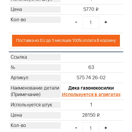
5770
i
-
+
Поставка из EU до 5 месяцев 100% оплата В корзину
63
575 74 26-02
Дека газонокосилки
Используется в агрегатах
1
28150
i
-
+