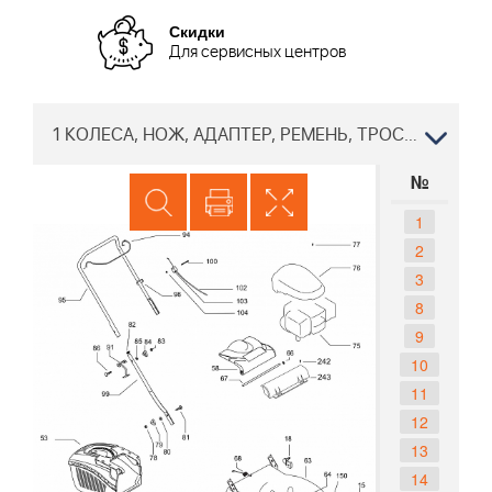
Скидки
Для сервисных центров
1 КОЛЕСА, НОЖ, АДАПТЕР, РЕМЕНЬ, ТРОС, ТРОВОСБОРНИК Газонокосилка McCULLOCH M40-110 CLASSIC 96762140100, 2016-02
№
1
2
3
8
9
10
11
12
13
14