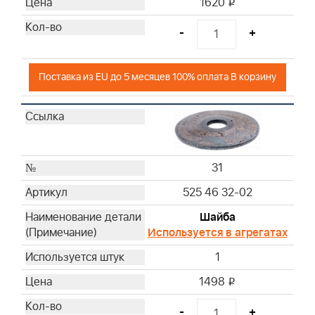
1620
i
-
+
Поставка из EU до 5 месяцев 100% оплата В корзину
31
525 46 32-02
Шайба
Используется в агрегатах
1
1498
i
-
+