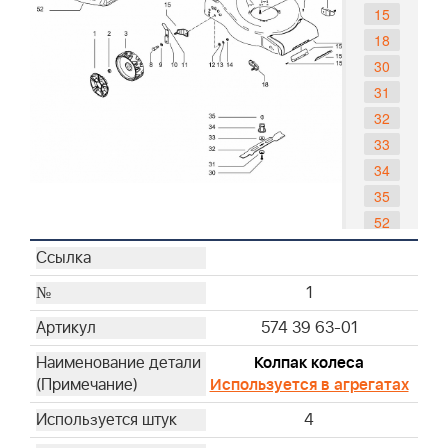
15
18
30
31
32
33
34
35
52
53
58
1
63
64
574 39 63-01
66
Колпак колеса
67
Используется в агрегатах
68
4
75