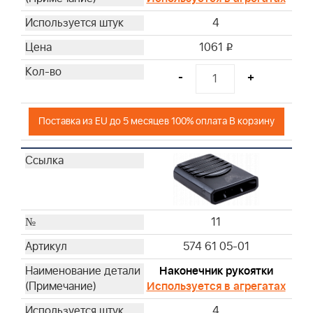
4
1061
i
-
+
Поставка из EU до 5 месяцев 100% оплата В корзину
11
574 61 05-01
Наконечник рукоятки
Используется в агрегатах
4