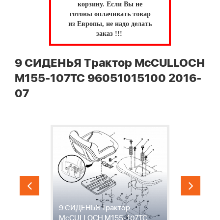
корзину.
Если Вы не
готовы оплачивать товар
из Европы, не надо делать
заказ !!!
9 СИДЕНЬЯ Трактор McCULLOCH
M155-107TC 96051015100 2016-
07
1
9 СИДЕНЬЯ Трактор
А
-
McCULLOCH M155-107TC
M