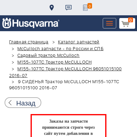
0
0
Toggle
navigation
Главная страница
Каталог запчастей
McCulloch запчасти - по России и СПБ
Садовый трактор McCulloch
M155-107TC Трактор McCULLOCH
M155-107TC Трактор McCULLOCH 96051015100
2016-07
9 СИДЕНЬЯ Трактор McCULLOCH M155-107TC
96051015100 2016-07
Назад
Заказы на запчасти
принимаются строго через
сайт путем добавления в