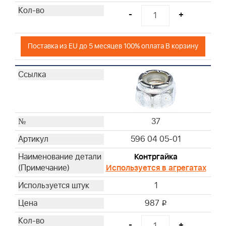
-
+
Поставка из EU до 5 месяцев 100% оплата В корзину
37
596 04 05-01
Контргайка
Используется в агрегатах
1
987
i
-
+