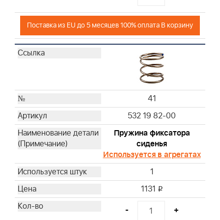
Поставка из EU до 5 месяцев 100% оплата В корзину
41
532 19 82-00
Пружина фиксатора
сиденья
Используется в агрегатах
1
1131
i
-
+