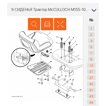
9 СИДЕНЬЯ Трактор McCULLOCH M155-107TC 96051015100 2016-07
№
1
2
3
6
7
8
10
21
37
40
41
43
44