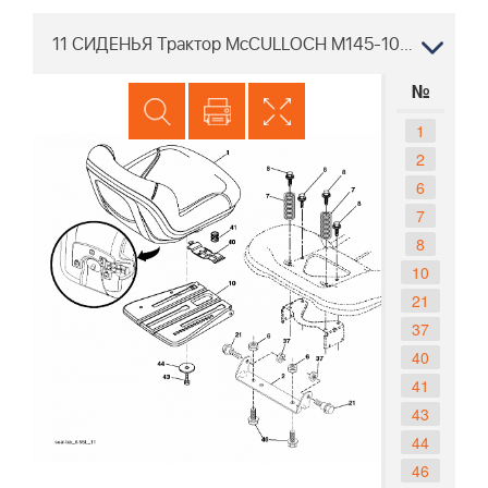
11 СИДЕНЬЯ Трактор McCULLOCH M145-107T 96041033601 2014-04
№
1
2
6
7
8
10
21
37
40
41
43
44
46