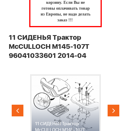
корзину.
Если Вы не
готовы оплачивать товар
из Европы, не надо делать
заказ !!!
11 СИДЕНЬЯ Трактор
McCULLOCH M145-107T
96041033601 2014-04
"
11 СИДЕНЬЯ Трактор
-
McCULLOCH M145-107T
M