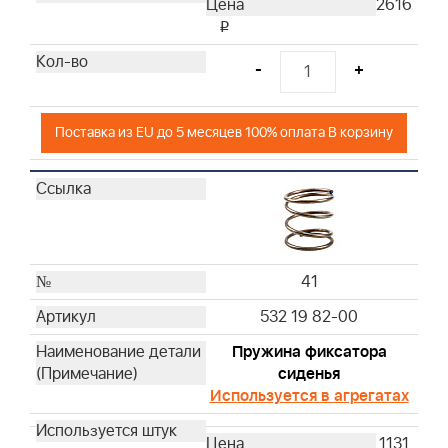
2616
i
-
+
Поставка из EU до 5 месяцев 100% оплата В корзину
41
532 19 82-00
Пружина фиксатора
сиденья
Используется в агрегатах
1131