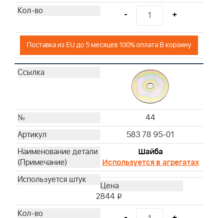
-
+
Поставка из EU до 5 месяцев 100% оплата В корзину
44
583 78 95-01
Шайба
Используется в агрегатах
2844
i
-
+