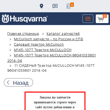
0
0
Toggle
navigation
Главная страница
Каталог запчастей
McCulloch запчасти - по России и СПБ
Садовый трактор McCulloch
M145-107T Трактор McCULLOCH
M145-107T Трактор McCULLOCH 96041033601
2014-04
11 СИДЕНЬЯ Трактор McCULLOCH M145-107T
96041033601 2014-04
Назад
Заказы на запчасти
принимаются строго через
сайт путем добавления в