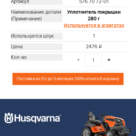
576 70 72-01
Уплотнитель покрышки
280 г
Используется в агрегатах
1
2476
i
-
+
Поставка из EU до 5 месяцев 100% оплата В корзину