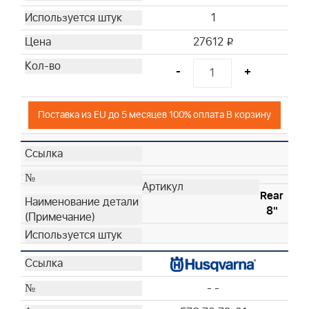
1
27612
i
-
+
Поставка из EU до 5 месяцев 100% оплата В корзину
Rear
8"
- -