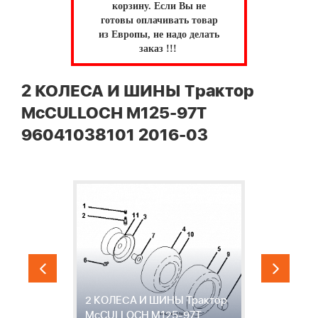
корзину.
Если Вы не
готовы оплачивать товар
из Европы, не надо делать
заказ !!!
2 КОЛЕСА И ШИНЫ Трактор
McCULLOCH M125-97T
96041038101 2016-03
2 КОЛЕСА И ШИНЫ Трактор
3
McCULLOCH M125-97T
M