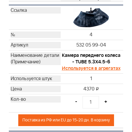
4
532 05 99-04
Камера переднего колеса
- TUBE 5.3X4.5-6
Используется в агрегатах
1
4370
i
-
+
Поставка из РФ или EU до 15-20 дн. В корзину