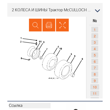
2 КОЛЕСА И ШИНЫ Трактор McCULLOCH M125-97T 96041038101 2016-03
№
1
2
3
4
5
6
7
8
9
10
11
- -