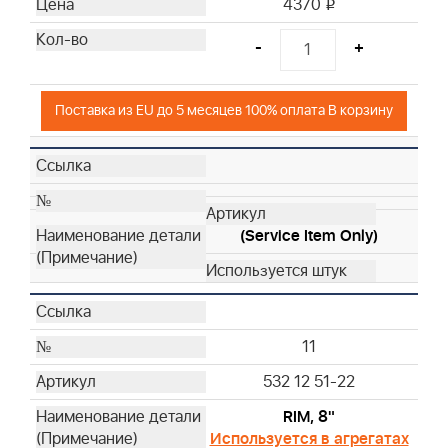
4370
i
-
+
Поставка из EU до 5 месяцев 100% оплата В корзину
(Service Item Only)
11
532 12 51-22
RIM, 8"
Используется в агрегатах