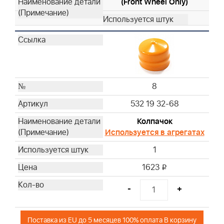
(Front Wheel Only)
8
532 19 32-68
Колпачок
Используется в агрегатах
1
1623
i
-
+
Поставка из EU до 5 месяцев 100% оплата В корзину