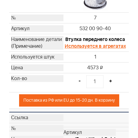
7
532 00 90-40
Втулка переднего колеса
Используется в агрегатах
1
4573
i
-
+
Поставка из РФ или EU до 15-20 дн. В корзину