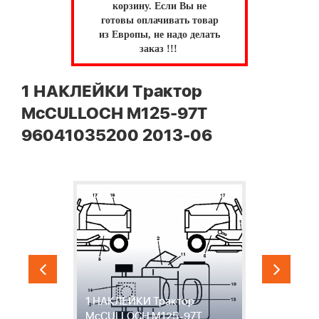
корзину.
Если Вы не
готовы оплачивать товар
из Европы, не надо делать
заказ !!!
1 НАКЛЕЙКИ Трактор
McCULLOCH M125-97T
96041035200 2013-06
ки
1 НАКЛЕЙКИ Трактор
2
McCULLOCH M125-97T
M