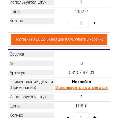
1
1432
i
-
+
Поставка из EU до 5 месяцев 100% оплата В корзину
3
581 57 97-01
Наклейка
Используется в агрегатах
1
1118
i
-
+