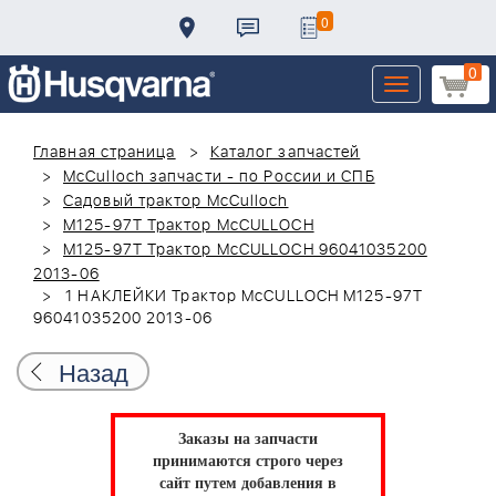
0
0
Toggle
navigation
Главная страница
Каталог запчастей
McCulloch запчасти - по России и СПБ
Садовый трактор McCulloch
M125-97T Трактор McCULLOCH
M125-97T Трактор McCULLOCH 96041035200
2013-06
1 НАКЛЕЙКИ Трактор McCULLOCH M125-97T
96041035200 2013-06
Назад
Заказы на запчасти
принимаются строго через
сайт путем добавления в