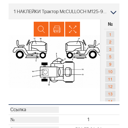
1 НАКЛЕЙКИ Трактор McCULLOCH M125-97T 96041035200 2013-06
№
1
2
3
5
9
10
11
12
13
14
17
18
1
19