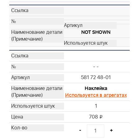
NOT SHOWN
- -
581 72 48-01
Наклейка
Используется в агрегатах
1
708
i
-
+